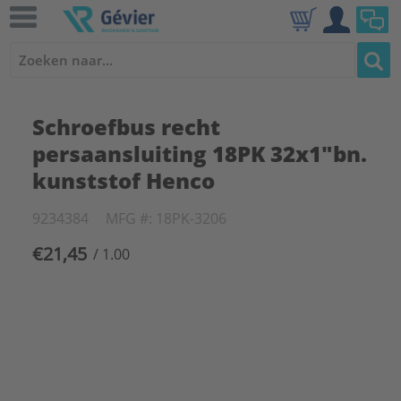
Schroefbus recht
persaansluiting 18PK 32x1"bn.
kunststof Henco
9234384
MFG #: 18PK-3206
€21,45
/ 1.00