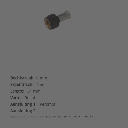
Bochtstraal:
0 mm
Excentrisch:
Nee
Lengte:
81 mm
Vorm:
Recht
Aansluiting 1:
Persmof
Aansluiting 2:
Binnendraad cilindrisch BSPP-G (ISO 228-1)
Afgedopt:
Nee