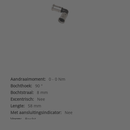
Aandraaimoment:
0 - 0 Nm
Bochthoek:
90 °
Bochtstraal:
8 mm
Excentrisch:
Nee
Lengte:
58 mm
Met aansluitingsindicator:
Nee
Vorm:
Bocht
Zeta-waarde:
2,02