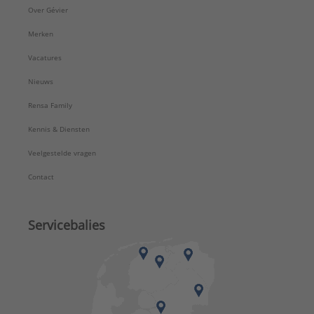
Over Gévier
Wanddikte aansluiting 2:
0,7 mm
Werkende lengte aansluiting 1:
25 mm
Merken
Werkende lengte aansluiting 2:
25 mm
Vacatures
Type:
1PK
Serie:
PK
Nieuws
Rensa Family
Kennis & Diensten
Veelgestelde vragen
Contact
Servicebalies