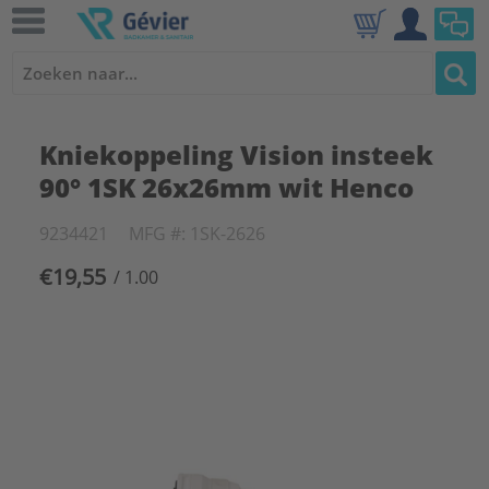
Kniekoppeling Vision insteek
90° 1SK 26x26mm wit Henco
9234421
MFG #: 1SK-2626
€19,55
/ 1.00