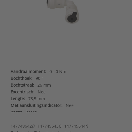
Aandraaimoment:
0 - 0 Nm
Bochthoek:
90 °
Bochtstraal:
26 mm
Excentrisch:
Nee
Lengte:
78,5 mm
Met aansluitingsindicator:
Nee
Vorm:
Bocht
Aansluiting 1:
Insteek (push-fitting)
Aansluiting 2:
Insteek (push-fitting)
147749642
()
147749643
()
147749644
()