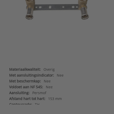
Materiaalkwaliteit:
Overig
Met aansluitingsindicator:
Nee
Met beschermkap:
Nee
Voldoet aan NF 545:
Nee
Aansluiting:
Persmof
Afstand hart tot hart:
153 mm
Contourcode:
TH
Draadmaat kraanaansluiting:
1/2"