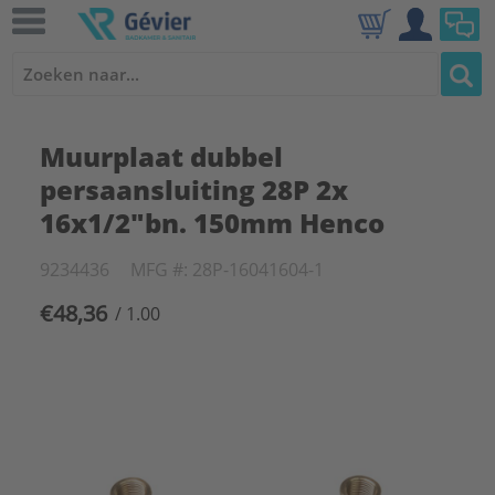
Muurplaat dubbel
persaansluiting 28P 2x
16x1/2"bn. 150mm Henco
9234436
MFG #: 28P-16041604-1
€48,36
/ 1.00