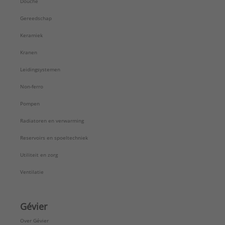
Douche
Gereedschap
Keramiek
Kranen
Leidingsystemen
Non-ferro
Pompen
Radiatoren en verwarming
Reservoirs en spoeltechniek
Utiliteit en zorg
Ventilatie
Gévier
Over Gévier