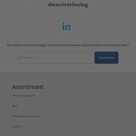
dienstverlening
Ons laatste nieuws ontvangen omtrent productnieuws, acties en andere interessante zaken?
Inschrijven
Assortiment
Afvoermateriaal
Bad
Badkamermeubelen
Boilers