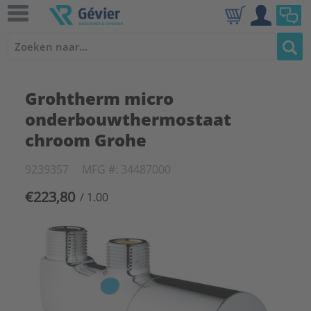
Grohtherm micro
onderbouwthermostaat
chroom Grohe
9239357
MFG #: 34487000
€223,80
/ 1.00