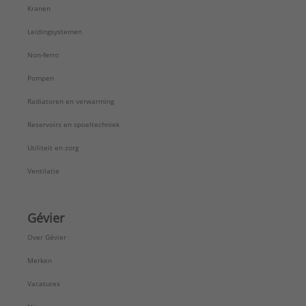
Kranen
Leidingsystemen
Non-ferro
Pompen
Radiatoren en verwarming
Reservoirs en spoeltechniek
Utiliteit en zorg
Ventilatie
Gévier
Over Gévier
Merken
Vacatures