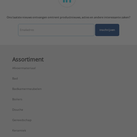
Serie:
Grohtherm Micro
Ons laatste nieuws ontvangen omtrent productnieuws, acties en andere interessante zaken?
Inschrijven
Assortiment
Afvoermateriaal
Bad
Badkamermeubelen
Boilers
Douche
Gereedschap
Keramiek