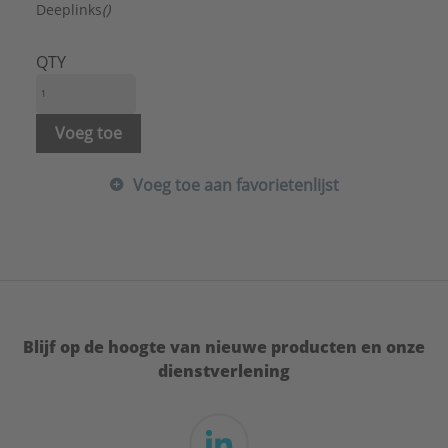
Maat aansluiting aanvoer:
1/2"
Deeplinks
()
Maat afgaande aansluiting:
3/8"
Materiaal kraan:
Messing
QTY
Merk:
Grohe
Met afdekrozet:
Ja
Type goedkeuring volgens BBR / EKS:
Nee
Voeg toe
Verlengset leverbaar:
Nee
Vorm:
Haaks
Voeg toe aan favorietenlijst
Serie:
Hoekstopkranen
Blijf op de hoogte van nieuwe producten en onze
dienstverlening