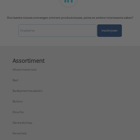
Ons laatste nieuws ontvangen omtrent productnieuws, acties en andere interessante zaken?
Inschrijven
Assortiment
Afvoermateriaal
Bad
Badkamermeubelen
Boilers
Douche
Gereedschap
Keramiek