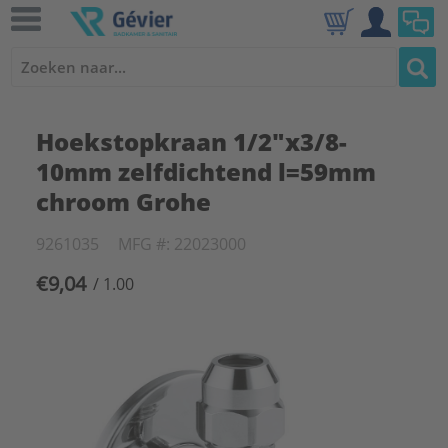
Hoekstopkraan 1/2"x3/8-
10mm zelfdichtend l=59mm
chroom Grohe
9261035
MFG #: 22023000
€9,04
/ 1.00