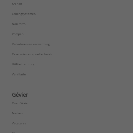
Kranen
Leidingsystemen
Non-ferro
Pompen
Radiatoren en verwarming
Reservoirs en spoeltechniek
Utiliteit en zorg
Ventilatie
Gévier
Over Gévier
Merken
Vacatures