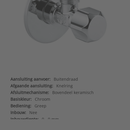
Aansluiting aanvoer:
Buitendraad
Afgaande aansluiting:
Knelring
Afsluitmechanisme:
Bovendeel keramisch
Basiskleur:
Chroom
Bediening:
Greep
Inbouw:
Nee
Inbouwdiepte:
0 - 0 mm
KIWA-keur:
Ja