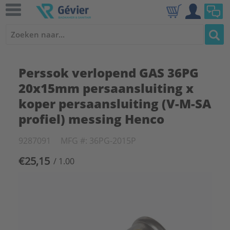
Perssok verlopend GAS 36PG
20x15mm persaansluiting x
koper persaansluiting (V-M-SA
profiel) messing Henco
9287091
MFG #: 36PG-2015P
€25,15
/ 1.00