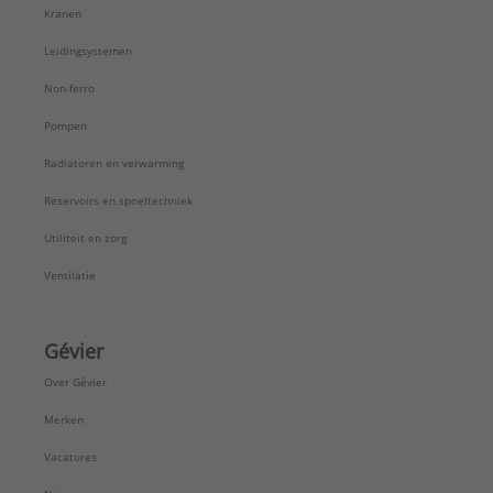
Verlopend:
Nee
Kranen
Vorm:
Recht
Leidingsystemen
Wanddikte aansluiting 1:
3 mm
Wanddikte aansluiting 2:
2 mm
Non-ferro
Merk:
Wavin
Pompen
Serie:
Wadal PVC hulpstukken
Radiatoren en verwarming
Reservoirs en spoeltechniek
Utiliteit en zorg
Ventilatie
Gévier
Over Gévier
Merken
Vacatures