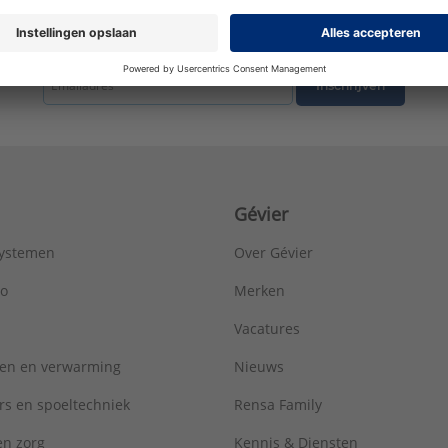
Sluitvoorziening:
Dubbel schroef
Uitwendige buisdiameter:
32 - 32 mm
tste nieuws ontvangen omtrent productnieuws, acties en andere interessant
Serie:
Bevestigingsmateriaal
Inschrijven
Gévier
systemen
Over Gévier
ro
Merken
Vacatures
ren en verwarming
Nieuws
rs en spoeltechniek
Rensa Family
 en zorg
Kennis & Diensten