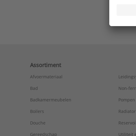
Ons laa
Assortiment
Afvoermateriaal
Leiding
Bad
Non-fer
Badkamermeubelen
Pompen
Boilers
Radiato
Douche
Reservoi
Gereedschap
Utiliteit