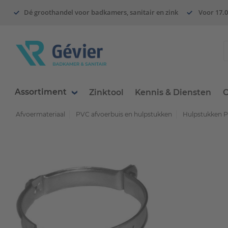
Dé groothandel voor badkamers, sanitair en zink
Voor 17.0
Assortiment
Zinktool
Kennis & Diensten
O
Afvoermateriaal
PVC afvoerbuis en hulpstukken
Hulpstukken 