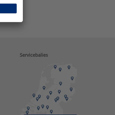
e zaken?
Servicebalies