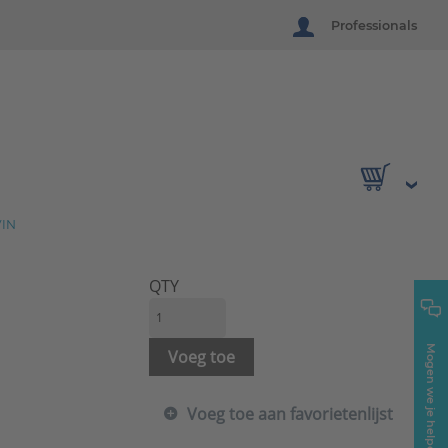
Professionals
IN
QTY
Mogen we je helpen?
Voeg toe
Voeg toe aan favorietenlijst