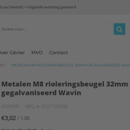
0 uur besteld = volgende werkdag geleverd
ver Gévier
MVO
Contact
PVC
METALEN M8 RIOLERINGSBEUGEL 32MM GEGALVANISEERD WAV
Metalen M8 rioleringsbeugel 32mm
gegalvaniseerd Wavin
9309695
MFG #: 4227103008
€3,02
/ 1.00