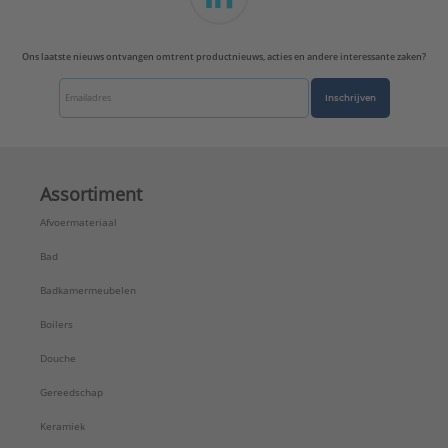
Uitzettingscoëfficiënt:
0,08 mm/(m.K)
UV-bestendig:
Nee
Ons laatste nieuws ontvangen omtrent productnieuws, acties en andere interessante zaken?
Wanddikte:
3,2 mm
Wandruwheid:
0,02 mm
Inschrijven
Waterinhoud:
11,12 l/m
Mantelkleur:
Overig
Merk:
Wavin
Serie:
Ultra-3 buitenriool buis 125-200
Assortiment
Afvoermateriaal
Bad
Badkamermeubelen
Boilers
Douche
Gereedschap
Keramiek