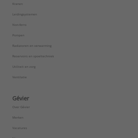
Kranen
Leidingsystemen
Non-ferro
Pompen
Radiatoren en verwarming
Reservoirs en spoeltechniek
Utiliteit en zorg
Ventilatie
Gévier
Over Gévier
Merken
Vacatures