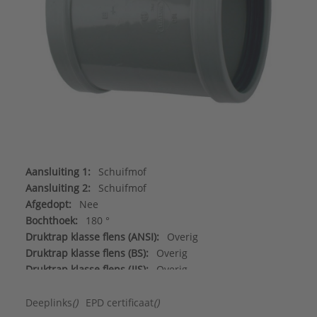
Aansluiting 1:
Schuifmof
Aansluiting 2:
Schuifmof
Afgedopt:
Nee
Bochthoek:
180 °
Druktrap klasse flens (ANSI):
Overig
Druktrap klasse flens (BS):
Overig
Druktrap klasse flens (JIS):
Overig
Druktrap klasse flens (PN):
Overig
Excentrisch:
Nee
Deeplinks
()
EPD certificaat
()