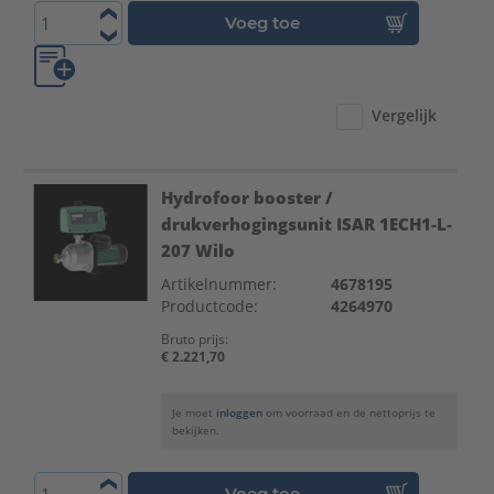
Voeg toe
Vergelijk
Hydrofoor booster /
drukverhogingsunit ISAR 1ECH1-L-
207 Wilo
Artikelnummer:
4678195
Productcode:
4264970
Bruto prijs:
€ 2.221,70
Je moet
inloggen
om voorraad en de nettoprijs te
bekijken.
Voeg toe