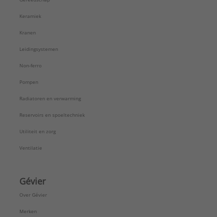
Keramiek
Kranen
Leidingsystemen
Non-ferro
Pompen
Radiatoren en verwarming
Reservoirs en spoeltechniek
Utiliteit en zorg
Ventilatie
Gévier
Over Gévier
Merken