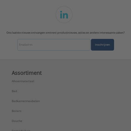
Ons laatste nieuws ontvangen omtrent productnieuws, acties en andere interessante zaken?
Inschrijven
Assortiment
Afvoermateriaal
Bad
Badkamermeubelen
Boilers
Douche
Gereedschap