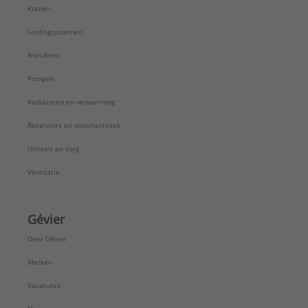
Kranen
Leidingsystemen
Non-ferro
Pompen
Radiatoren en verwarming
Reservoirs en spoeltechniek
Utiliteit en zorg
Ventilatie
Gévier
Over Gévier
Merken
Vacatures