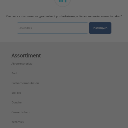
Ons laatste nieuws ontvangen omtrent productnieuws, acties en andere interessante zaken?
Inschrijven
Assortiment
Afvoermateriaal
Bad
Badkamermeubelen
Boilers
Douche
Gereedschap
Keramiek