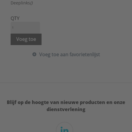
Merk:
Ubbink
Deeplinks
()
Systeemdiameter:
125 mm
Type:
R131-V131
QTY
Serie:
Dakdoorvoerpan
Voeg toe
Voeg toe aan favorietenlijst
Blijf op de hoogte van nieuwe producten en onze
dienstverlening