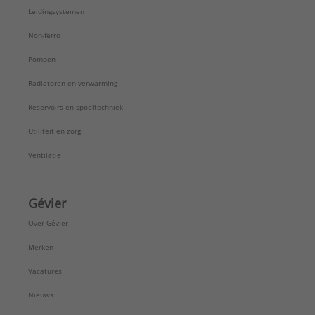
Werkende lengte aansluiting 1:
28 mm
Leidingsystemen
Werkende lengte aansluiting 2:
28 mm
Merk:
Geberit
Non-ferro
Type:
Afvoer
Pompen
Serie:
PE
Radiatoren en verwarming
Reservoirs en spoeltechniek
Utiliteit en zorg
Ventilatie
Gévier
Over Gévier
Merken
Vacatures
Nieuws