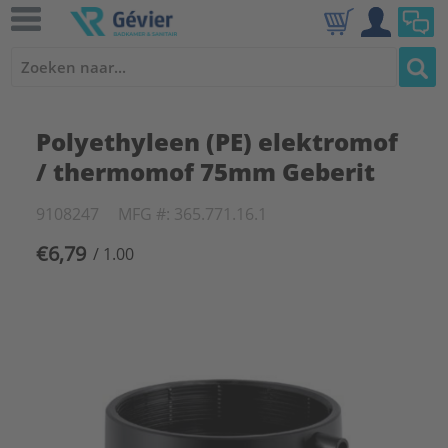
Polyethyleen (PE) elektromof
/ thermomof 75mm Geberit
9108247
MFG #: 365.771.16.1
€6,79
/ 1.00