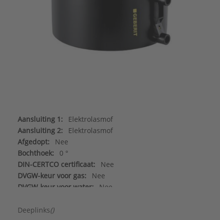
Aansluiting 1:
Elektrolasmof
Aansluiting 2:
Elektrolasmof
Afgedopt:
Nee
Bochthoek:
0 °
DIN-CERTCO certificaat:
Nee
DVGW-keur voor gas:
Nee
DVGW-keur voor water:
Nee
Excentrisch:
Nee
FM keur:
Nee
Deeplinks
()