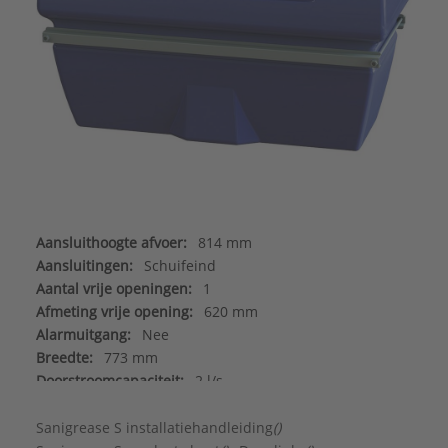
Aansluithoogte afvoer:
814 mm
Aansluitingen:
Schuifeind
Aantal vrije openingen:
1
Afmeting vrije opening:
620 mm
Alarmuitgang:
Nee
Breedte:
773 mm
Doorstroomcapaciteit:
2 l/s
Geschikt voor gips:
Nee
Geschikt voor olie (mineraal):
Nee
Sanigrease S installatiehandleiding
()