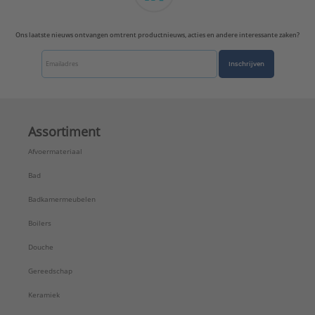
Type:
SANIGREASE S
Serie:
SANIGREASE
Ons laatste nieuws ontvangen omtrent productnieuws, acties en andere interessante zaken?
Inschrijven
Assortiment
Afvoermateriaal
Bad
Badkamermeubelen
Boilers
Douche
Gereedschap
Keramiek