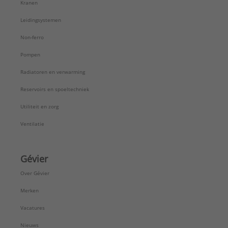
Kranen
Leidingsystemen
Non-ferro
Pompen
Radiatoren en verwarming
Reservoirs en spoeltechniek
Utiliteit en zorg
Ventilatie
Gévier
Over Gévier
Merken
Vacatures
Nieuws