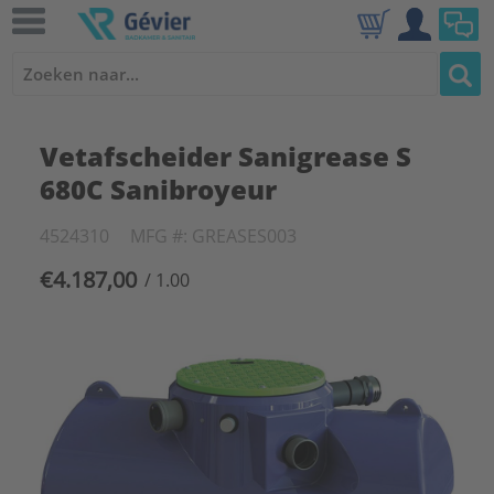
Vetafscheider Sanigrease S
680C Sanibroyeur
4524310
MFG #: GREASES003
€4.187,00
/ 1.00