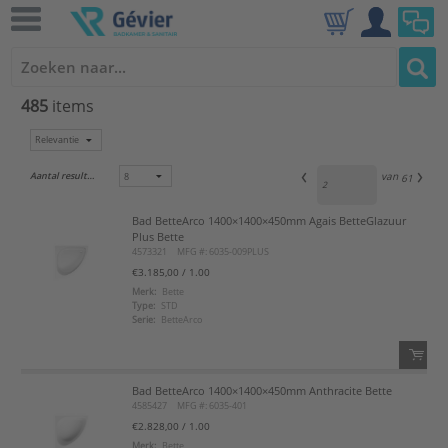
485
items
Aantal resultaten:
van
61
Bad BetteArco 1400×1400×450mm Agais BetteGlazuur
Plus Bette
4573321
MFG #: 6035-009PLUS
€3.185,00
/ 1.00
Merk:
Bette
Type:
STD
Serie:
BetteArco
Bad BetteArco 1400×1400×450mm Anthracite Bette
QTY:
4585427
MFG #: 6035-401
€2.828,00
/ 1.00
Voeg toe
Merk:
Bette