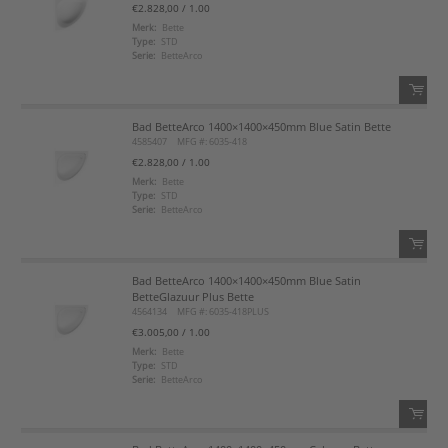
€2.828,00
/ 1.00
Voeg toe
Merk:
Bette
Type:
STD
Serie:
BetteArco
Voeg toe aan favorietenlijst
Bad BetteArco 1400×1400×450mm Blue Satin Bette
QTY:
4585407
MFG #: 6035-418
€2.828,00
/ 1.00
Voeg toe
Merk:
Bette
Type:
STD
Serie:
BetteArco
Voeg toe aan favorietenlijst
Bad BetteArco 1400×1400×450mm Blue Satin
QTY:
BetteGlazuur Plus Bette
4564134
MFG #: 6035-418PLUS
Voeg toe
€3.005,00
/ 1.00
Merk:
Bette
Type:
STD
Voeg toe aan favorietenlijst
Serie:
BetteArco