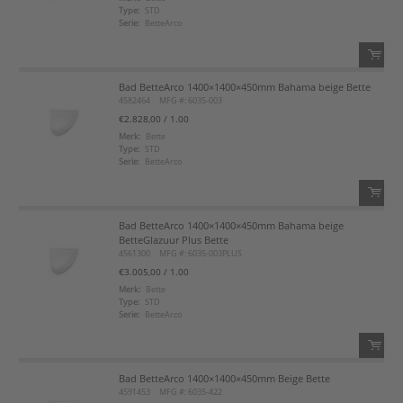
Type:
STD
Serie:
BetteArco
Voeg toe aan favorietenlijst
Bad BetteArco 1400×1400×450mm Bahama beige Bette
QTY:
4582464
MFG #: 6035-003
€2.828,00
/ 1.00
Voeg toe
Merk:
Bette
Type:
STD
Serie:
BetteArco
Voeg toe aan favorietenlijst
Bad BetteArco 1400×1400×450mm Bahama beige
QTY:
BetteGlazuur Plus Bette
4561300
MFG #: 6035-003PLUS
Voeg toe
€3.005,00
/ 1.00
Merk:
Bette
Type:
STD
Voeg toe aan favorietenlijst
Serie:
BetteArco
Bad BetteArco 1400×1400×450mm Beige Bette
QTY:
4591453
MFG #: 6035-422