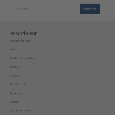
Inschrijven
Assortiment
Afvoermateriaal
Bad
Badkamermeubelen
Boilers
Douche
Gereedschap
Keramiek
Kranen
Leidingsystemen