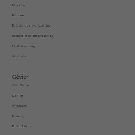
Non-ferro
Pompen
Radiatoren en verwarming
Reservoirs en spoeltechniek
Utiliteit en zorg
Ventilatie
Gévier
Over Gévier
Merken
Vacatures
Nieuws
Rensa Family