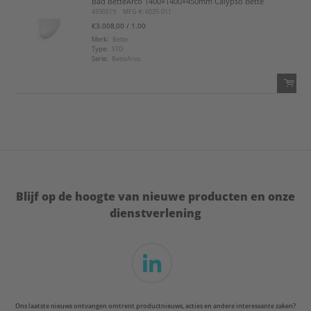
Bad BetteArco 1400×1400×450mm Calypso Bette
QTY:
4590519
MFG #: 6035-011
€3.008,00
/ 1.00
Voeg toe
Merk:
Bette
Type:
STD
Serie:
BetteArco
Voeg toe aan favorietenlijst
QTY:
Voeg toe
Voeg toe aan favorietenlijst
Blijf op de hoogte van nieuwe producten en onze
dienstverlening
Ons laatste nieuws ontvangen omtrent productnieuws, acties en andere interessante zaken?