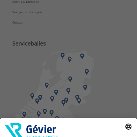
Kennis & Diensten
Veelgestelde vragen
Contact
Servicebalies
Vind een balie in de buurt