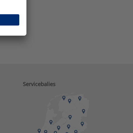
e zaken?
Servicebalies