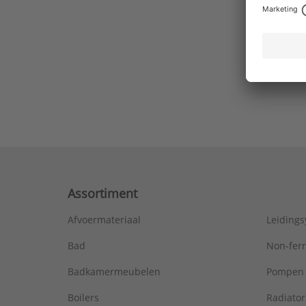
Ons laa
Assortiment
Afvoermateriaal
Leiding
Bad
Non-fer
Badkamermeubelen
Pompen
Boilers
Radiato