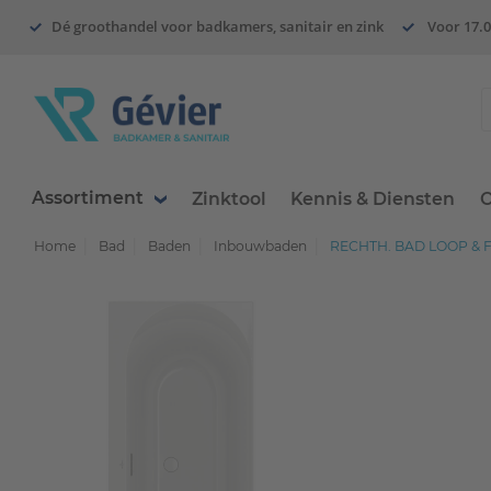
Dé groothandel voor badkamers, sanitair en zink
Voor 17.0
Assortiment
Zinktool
Kennis & Diensten
O
Home
Bad
Baden
Inbouwbaden
RECHTH. BAD LOOP & F