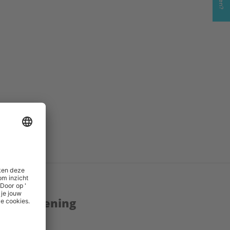
()
enstverlening