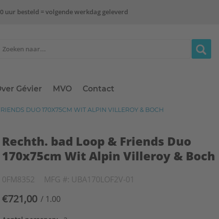
0 uur besteld = volgende werkdag geleverd
ver Gévier
MVO
Contact
RIENDS DUO 170X75CM WIT ALPIN VILLEROY & BOCH
Rechth. bad Loop & Friends Duo
170x75cm Wit Alpin Villeroy & Boch
0FM8352
MFG #: UBA170LOF2V-01
€721,00
/ 1.00