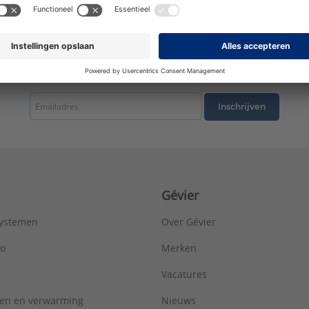
Materiaal:
Kunststof
Materiaaldikte:
5 mm
Materiaalkwaliteit:
Acryl
Met antislip voorziening:
Nee
Met badpanelen:
Nee
tste nieuws ontvangen omtrent productnieuws, acties en andere interessant
Met handgrepen:
Nee
Met kraangatboring:
Nee
Inschrijven
Met overloopgat:
Ja
Met poten:
Nee
Model:
Ligbad
Oppervlaktebescherming:
Overig
Plaats afvoergat:
Midden
Gévier
Poten verstelbaar:
Nee
Vorm:
Rechthoekig
systemen
Over Gévier
Vrijstaand:
Nee
Vuilafstotend:
Nee
ro
Merken
Merk:
Villeroy & Boch
Vacatures
Type:
UBA170LOF2V
Serie:
Loop & Friends
ren en verwarming
Nieuws