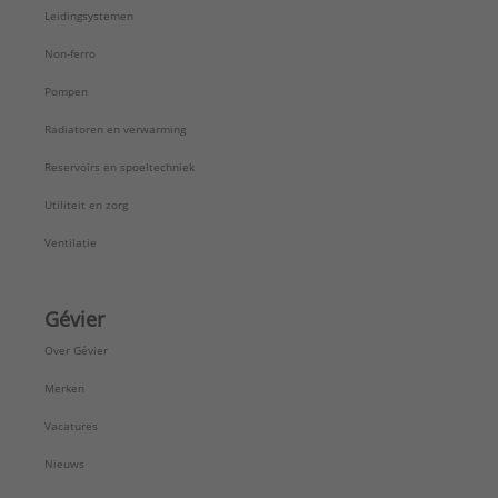
Leidingsystemen
Non-ferro
Pompen
Radiatoren en verwarming
Reservoirs en spoeltechniek
Utiliteit en zorg
Ventilatie
Gévier
Over Gévier
Merken
Vacatures
Nieuws