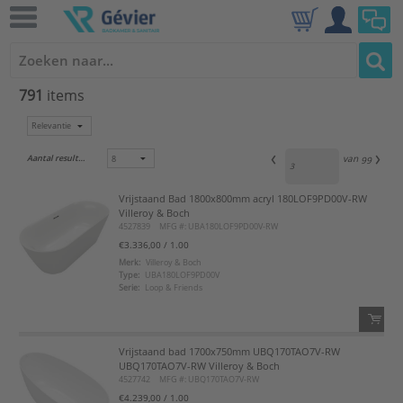
791
items
Aantal resultaten:
van
99
Vrijstaand Bad 1800x800mm acryl 180LOF9PD00V-RW
Villeroy & Boch
4527839
MFG #: UBA180LOF9PD00V-RW
€3.336,00
/ 1.00
Merk:
Villeroy & Boch
Type:
UBA180LOF9PD00V
Serie:
Loop & Friends
Vrijstaand bad 1700x750mm UBQ170TAO7V-RW
QTY:
UBQ170TAO7V-RW Villeroy & Boch
4527742
MFG #: UBQ170TAO7V-RW
Voeg toe
€4.239,00
/ 1.00