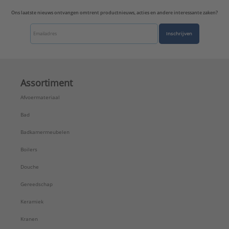
Ons laatste nieuws ontvangen omtrent productnieuws, acties en andere interessante zaken?
Inschrijven
Assortiment
Afvoermateriaal
Bad
Badkamermeubelen
Boilers
Douche
Gereedschap
Keramiek
Kranen