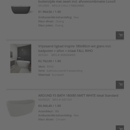
buitenzijde mat zwart incl. afvoercombinatie LoooX
0FU2909
MFG #: CHILL17080GWMZ
Voeg toe
€1.964,56
/ 1.00
Antibacteriële behandeling:
Nee
Kleur afvoer:
Overig
Voeg toe aan favorietenlijst
Kleur poten:
Overig
Vrijstaand ligbad Inspire 180x80cm wit glans incl.
QTY:
badpoten + sifon + inlaat FALL RIHO
0EY0261
MFG #: B085004005
Voeg toe
€2.762,00
/ 1.00
Merk:
RIHO
Serie:
bathtubs (semi)-freestanding
Voeg toe aan favorietenlijst
Materiaal:
Kunststof
AROUND FS BATH 180X85 MATT WHITE Ideal Standard
QTY:
0GH6525
MFG #: K8715V1
€4.366,40
/ 1.00
Voeg toe
Accentkleur:
Wit
Antibacteriële behandeling:
Nee
Kleur afvoer:
Chroom
Voeg toe aan favorietenlijst