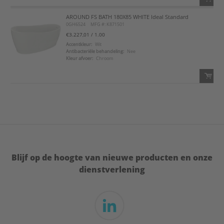
AROUND FS BATH 180X85 WHITE Ideal Standard
QTY:
0GH6524
MFG #: K871501
€3.227,01
/ 1.00
Voeg toe
Accentkleur:
Wit
Antibacteriële behandeling:
Nee
Kleur afvoer:
Chroom
Voeg toe aan favorietenlijst
QTY:
Voeg toe
Voeg toe aan favorietenlijst
Blijf op de hoogte van nieuwe producten en onze
dienstverlening