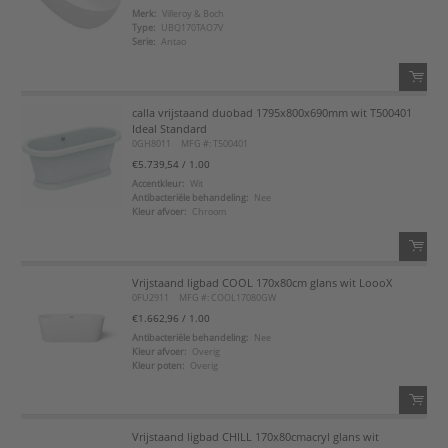
Merk:
Villeroy & Boch
Type:
UBQ170TAO7V
Voeg toe aan favorietenlijst
Serie:
Antao
calla vrijstaand duobad 1795x800x690mm wit T500401
QTY:
Ideal Standard
0GH8011
MFG #: T500401
Voeg toe
€5.739,54
/ 1.00
Accentkleur:
Wit
Antibacteriële behandeling:
Nee
Voeg toe aan favorietenlijst
Kleur afvoer:
Chroom
Vrijstaand ligbad COOL 170x80cm glans wit LoooX
QTY:
0FU2911
MFG #: COOL17080GW
€1.662,96
/ 1.00
Voeg toe
Antibacteriële behandeling:
Nee
Kleur afvoer:
Overig
Kleur poten:
Overig
Voeg toe aan favorietenlijst
Vrijstaand ligbad CHILL 170x80cmacryl glans wit
QTY: