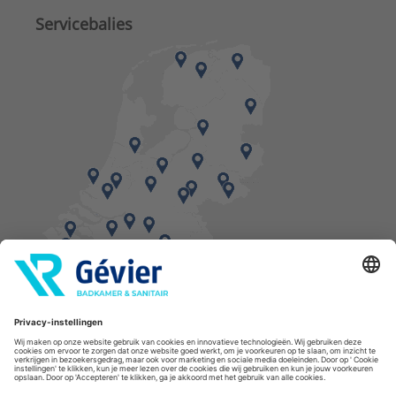
Servicebalies
Vind een balie in de buurt
* Bestellingen geplaatst in het weekend worden, mits voorradig, dinsdag geleverd.