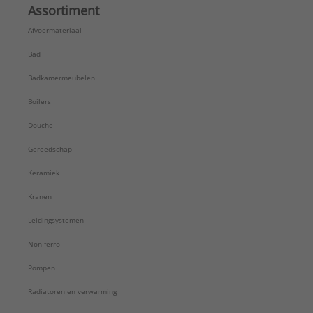
Assortiment
Afvoermateriaal
Bad
Badkamermeubelen
Boilers
Douche
Gereedschap
Keramiek
Kranen
Leidingsystemen
Non-ferro
Pompen
Radiatoren en verwarming