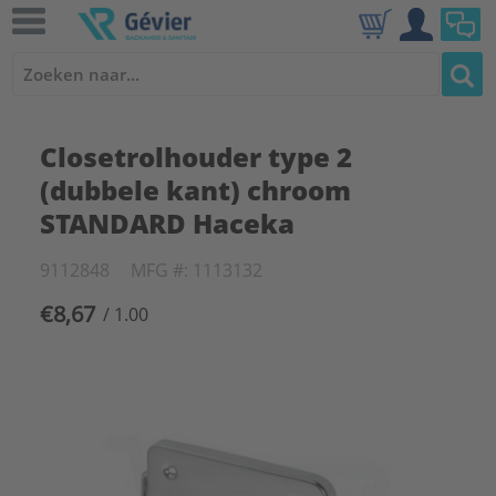
Closetrolhouder type 2
(dubbele kant) chroom
STANDARD Haceka
9112848
MFG #: 1113132
€8,67
/ 1.00