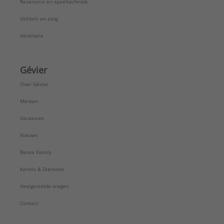
Reservoirs en spoeltechniek
Utiliteit en zorg
Ventilatie
Gévier
Over Gévier
Merken
Vacatures
Nieuws
Rensa Family
Kennis & Diensten
Veelgestelde vragen
Contact