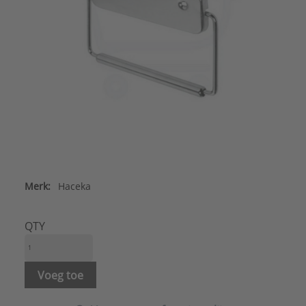
Merk:
Haceka
QTY
Voeg toe