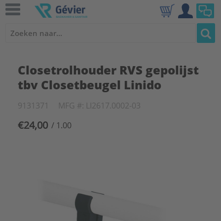
Closetrolhouder RVS gepolijst
tbv Closetbeugel Linido
9131371
MFG #: LI2617.0002-03
€24,00
/ 1.00