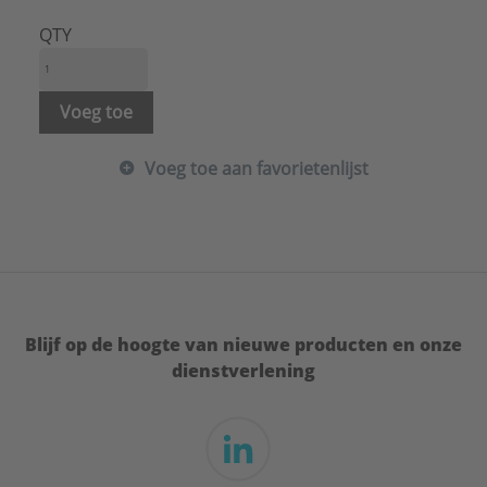
Met klep:
Nee
Met reserverolhouder:
Nee
QTY
Profiel:
Overig
Uitvoering afdekrozet:
Rond
Verdekte bevestiging:
Nee
Voeg toe
Type:
Closetrolhouder
Serie:
Ergoline
Voeg toe aan favorietenlijst
Blijf op de hoogte van nieuwe producten en onze
dienstverlening