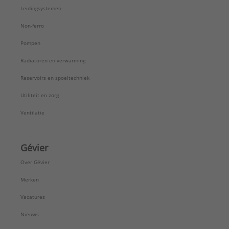
Leidingsystemen
Non-ferro
Pompen
Radiatoren en verwarming
Reservoirs en spoeltechniek
Utiliteit en zorg
Ventilatie
Gévier
Over Gévier
Merken
Vacatures
Nieuws