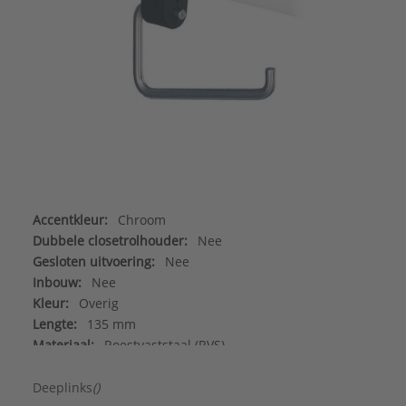
Accentkleur:
Chroom
Dubbele closetrolhouder:
Nee
Gesloten uitvoering:
Nee
Inbouw:
Nee
Kleur:
Overig
Lengte:
135 mm
Materiaal:
Roestvaststaal (RVS)
Merk:
Linido
Met bevestigingsmateriaal:
Ja
Deeplinks
()