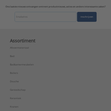
Ons laatste nieuws ontvangen omtrent productnieuws, acties en andere interessante zaken?
Inschrijven
Assortiment
Afvoermateriaal
Bad
Badkamermeubelen
Boilers
Douche
Gereedschap
Keramiek
Kranen