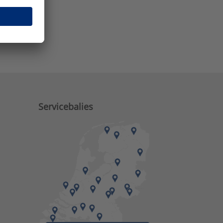
e zaken?
Servicebalies