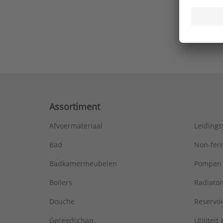
Ons laa
Assortiment
Afvoermateriaal
Leiding
Bad
Non-fer
Badkamermeubelen
Pompen
Boilers
Radiato
Douche
Reservoi
Gereedschap
Utiliteit