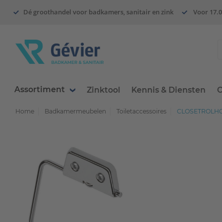
Dé groothandel voor badkamers, sanitair en zink
Voor 17.0
Assortiment
Zinktool
Kennis & Diensten
O
Home
Badkamermeubelen
Toiletaccessoires
CLOSETROLHO