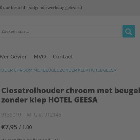
0 uur besteld = volgende werkdag geleverd
ver Gévier
MVO
Contact
UDER CHROOM MET BEUGEL ZONDER KLEP HOTEL GEESA
Closetrolhouder chroom met beuge
zonder klep HOTEL GEESA
9139010
MFG #: 912146
€7,95
/ 1.00