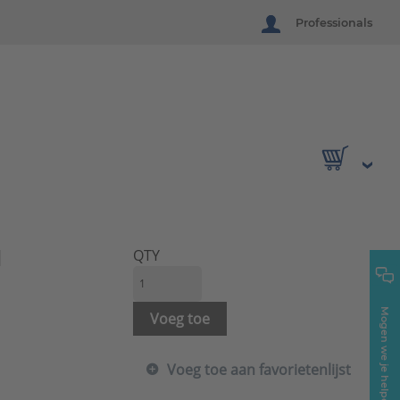
Professionals
l
QTY
Mogen we je helpen?
Voeg toe
Voeg toe aan favorietenlijst