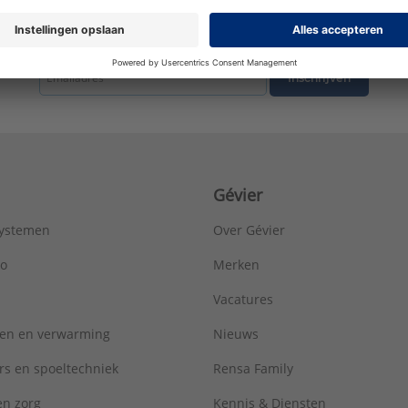
Verdekte bevestiging:
Ja
Type:
Toiletrolhouder
tste nieuws ontvangen omtrent productnieuws, acties en andere interessant
Serie:
Hotel
Inschrijven
Gévier
systemen
Over Gévier
ro
Merken
Vacatures
ren en verwarming
Nieuws
rs en spoeltechniek
Rensa Family
 en zorg
Kennis & Diensten