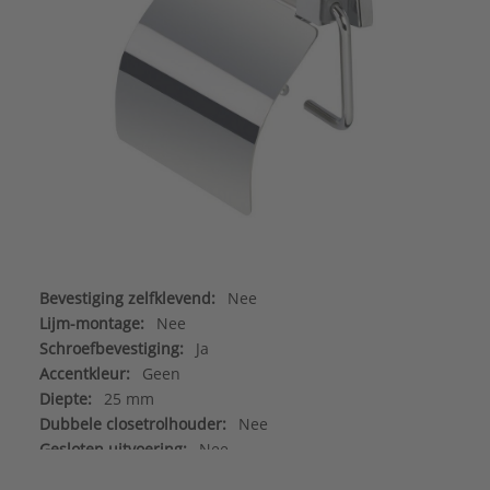
Bevestiging zelfklevend:
Nee
Lijm-montage:
Nee
Schroefbevestiging:
Ja
Accentkleur:
Geen
Diepte:
25 mm
Dubbele closetrolhouder:
Nee
Gesloten uitvoering:
Nee
Hoogte:
132 mm