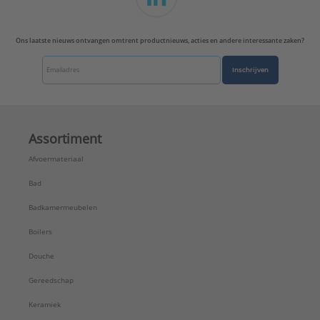
Ons laatste nieuws ontvangen omtrent productnieuws, acties en andere interessante zaken?
Inschrijven
Assortiment
Afvoermateriaal
Bad
Badkamermeubelen
Boilers
Douche
Gereedschap
Keramiek