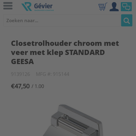
Closetrolhouder chroom met
veer met klep STANDARD
GEESA
9139126
MFG #: 915144
€47,50
/ 1.00