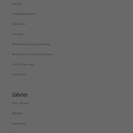
Kranen
Leidingsystemen
Non-ferro
Pompen
Radiatoren en verwarming
Reservoirs en spoeltechniek
Utiliteit en zorg
Ventilatie
Gévier
Over Gévier
Merken
Vacatures