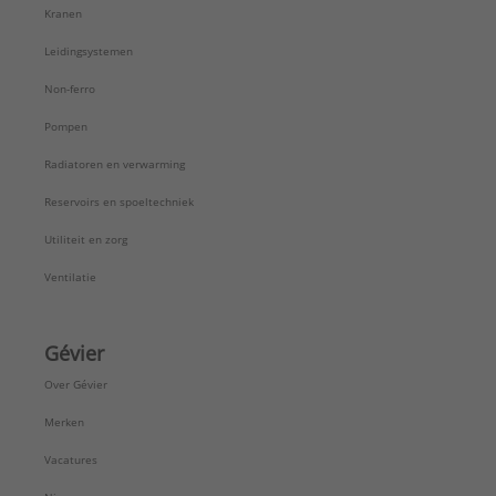
Kranen
Leidingsystemen
Non-ferro
Pompen
Radiatoren en verwarming
Reservoirs en spoeltechniek
Utiliteit en zorg
Ventilatie
Gévier
Over Gévier
Merken
Vacatures