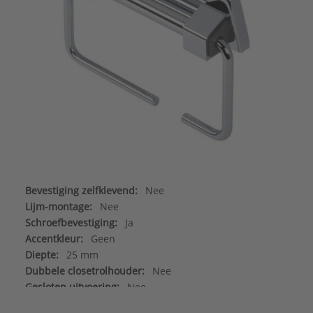
Bevestiging zelfklevend:
Nee
Lijm-montage:
Nee
Schroefbevestiging:
Ja
Accentkleur:
Geen
Diepte:
25 mm
Dubbele closetrolhouder:
Nee
Gesloten uitvoering:
Nee
Hoogte:
92 mm