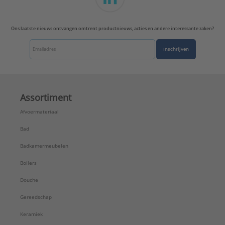
Ons laatste nieuws ontvangen omtrent productnieuws, acties en andere interessante zaken?
Inschrijven
Assortiment
Afvoermateriaal
Bad
Badkamermeubelen
Boilers
Douche
Gereedschap
Keramiek