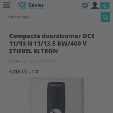
Compacte doorstromer DCE
11/13 H 11/13,5 kW/400 V
STIEBEL ELTRON
0BO5752
MFG #: 232792
€416,00
/ 1.00