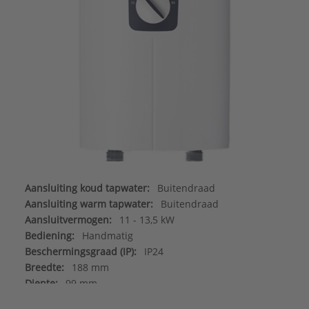
Aansluiting koud tapwater:
Buitendraad
Aansluiting warm tapwater:
Buitendraad
Aansluitvermogen:
11 - 13,5 kW
Bediening:
Handmatig
Beschermingsgraad (IP):
IP24
Breedte:
188 mm
Diepte:
99 mm
Energie-efficiëntieklasse (812/2013/EU):
A