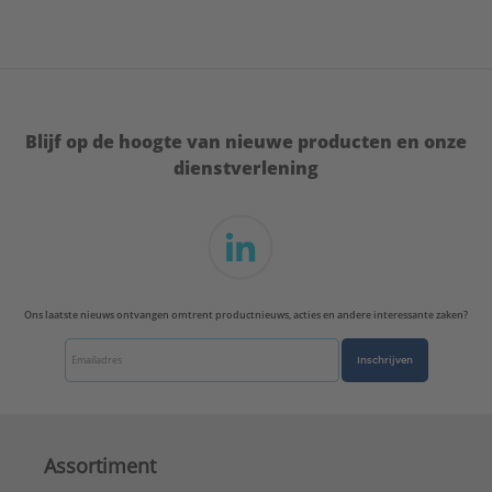
21,5 mm
Veiligheidsuitschakeling:
Elektronisch
Vermogensregeling:
Elektronisch
Verwarmingssysteem:
Blanke draad
Merk:
STIEBEL ELTRON
Blijf op de hoogte van nieuwe producten en onze
Type:
DCE 11/13 H
dienstverlening
Serie:
Doorstromer
Ons laatste nieuws ontvangen omtrent productnieuws, acties en andere interessante zaken?
Inschrijven
Assortiment