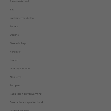
Afvoermateriaal
Bad
Badkamermeubelen
Boilers
Douche
Gereedschap
Keramiek
Kranen
Leidingsystemen
Non-ferro
Pompen
Radiatoren en verwarming
Reservoirs en spoeltechniek
Utiliteit en zorg