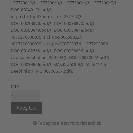
Geschikt voor KNX:
Nee
137729642
()
137729643
()
137729644
()
137729645
()
Geschikt voor kunststof buis:
Ja
DOC-00049192.pdf
()
Geschikt voor voorverwarmd water:
Ja
nl.product.pdf?productnr=232792
()
Gewicht:
2,2 kg
DOC-00098870.pdf
()
DOC-00098870.pdf
()
Hoogte:
293 mm
DOC-00060848.pdf
()
DOC-00060848.pdf
()
Materiaal drukvat:
Kunststof
4017210000009_siel_doc-00050022
()
Max. werkdruk:
10 bar
4017210000009_sitz_pic-00076507
()
137729595
()
Met display:
Nee
DOC-00102563.pdf
()
DOC-00099806.pdf
()
Met kraan/mengkraan:
Nee
?video.installation=232792
()
DOC-00050022.pdf
()
Montagewijze:
Bovenbouw
DOC-00099806.pdf
()
sMjx0-d6QB8
()
55464144
()
Nom. diameter koud tapwater:
1/2" (15)
Deeplinks
()
PIC-00076507.pdf
()
Nom. diameter warm tapwater:
1/2" (15)
Nom. inhoud:
0,2 l
QTY
Nom. spanning 1:
380 V
Nom. spanning 2:
400 V
Nom. vermogen:
13,5 kW
Voeg toe
Temperatuurindicatie:
Analoog
Type regeling:
Elektronisch
Voeg toe aan favorietenlijst
Uitwendige buisdiameter koud tapwater:
21,5 mm
Uitwendige buisdiameter warm tapwater: