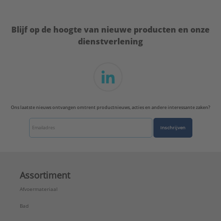
Veiligheidsuitschakeling:
Drukuitschakeling
Vermogensregeling:
Geen
Blijf op de hoogte van nieuwe producten en onze
Verwarmingssysteem:
Buisverwarmingselement
dienstverlening
Merk:
MASTERWATT
Type:
Standaard
Serie:
AMICUS
Ons laatste nieuws ontvangen omtrent productnieuws, acties en andere interessante zaken?
Inschrijven
Assortiment
Afvoermateriaal
Bad