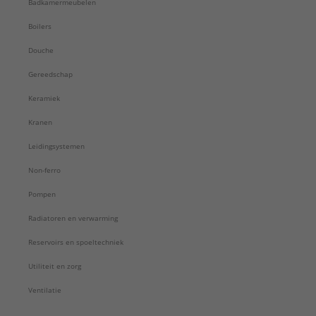
Badkamermeubelen
Boilers
Douche
Gereedschap
Keramiek
Kranen
Leidingsystemen
Non-ferro
Pompen
Radiatoren en verwarming
Reservoirs en spoeltechniek
Utiliteit en zorg
Ventilatie