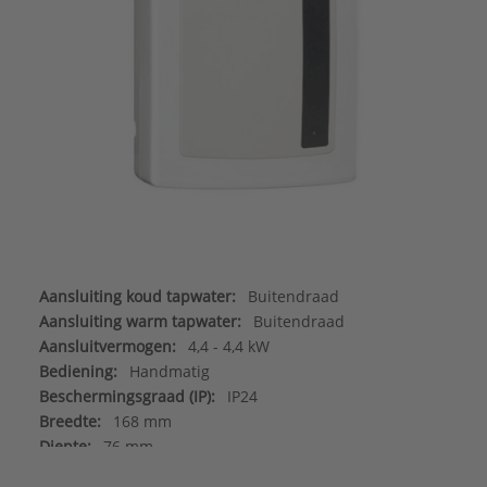
Aansluiting koud tapwater:
Buitendraad
Aansluiting warm tapwater:
Buitendraad
Aansluitvermogen:
4,4 - 4,4 kW
Bediening:
Handmatig
Beschermingsgraad (IP):
IP24
Breedte:
168 mm
Diepte:
76 mm
Energie-efficiëntieklasse (812/2013/EU):
A