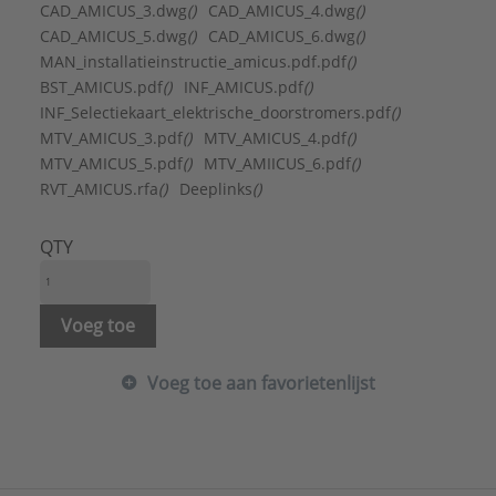
Geschikt voor KNX:
Nee
CAD_AMICUS_3.dwg
()
CAD_AMICUS_4.dwg
()
Geschikt voor kunststof buis:
Ja
CAD_AMICUS_5.dwg
()
CAD_AMICUS_6.dwg
()
Geschikt voor voorverwarmd water:
Nee
MAN_installatieinstructie_amicus.pdf.pdf
()
Gewicht:
2,1 kg
BST_AMICUS.pdf
()
INF_AMICUS.pdf
()
Hoogte:
200 mm
INF_Selectiekaart_elektrische_doorstromers.pdf
()
Materiaal drukvat:
Kunststof
MTV_AMICUS_3.pdf
()
MTV_AMICUS_4.pdf
()
Max. werkdruk:
6 bar
MTV_AMICUS_5.pdf
()
MTV_AMIICUS_6.pdf
()
Met display:
Nee
RVT_AMICUS.rfa
()
Deeplinks
()
Met kraan/mengkraan:
Nee
Montagewijze:
Bovenbouw/onderbouw
QTY
Nom. diameter koud tapwater:
3/8" (10)
Nom. diameter warm tapwater:
3/8" (10)
Nom. inhoud:
0,4 l
Voeg toe
Nom. spanning 1:
230 V
Nom. spanning 2:
230 V
Voeg toe aan favorietenlijst
Nom. vermogen:
4,4 kW
Temperatuurindicatie:
Geen
Type regeling:
Hydraulisch
Uitwendige buisdiameter koud tapwater:
12 mm
Uitwendige buisdiameter warm tapwater:
12 mm