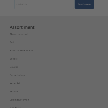
Inschrijven
Assortiment
Afvoermateriaal
Bad
Badkamermeubelen
Boilers
Douche
Gereedschap
Keramiek
Kranen
Leidingsystemen
Non-ferro