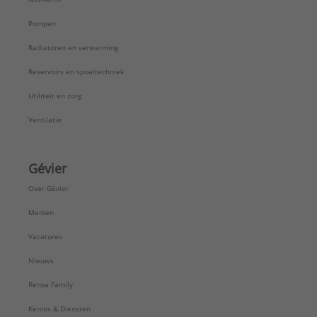
Pompen
Radiatoren en verwarming
Reservoirs en spoeltechniek
Utiliteit en zorg
Ventilatie
Gévier
Over Gévier
Merken
Vacatures
Nieuws
Rensa Family
Kennis & Diensten