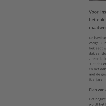
Voor ins
het dak
maatwer
De havikso
vorige. Zi
bekleedt w
dak aanslu
zinken bek
“Het dak e
en het dak
met de gev
ik al jare
Plan van
Het begint
wordt het 