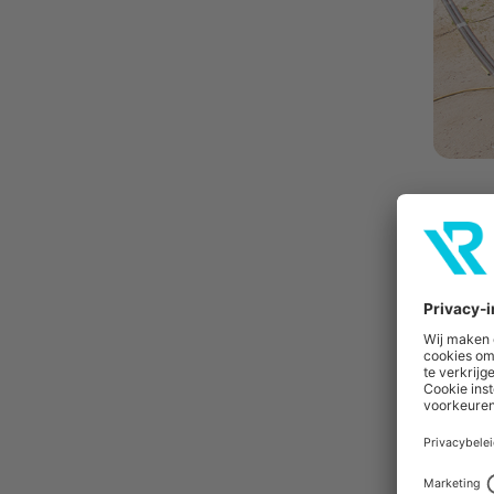
Maatwer
Gévier bes
materiaal 
het bekled
werkzaam o
wat er all
kunnen vul
wensen doo
Wanneer éé