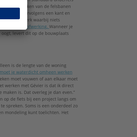
é. Voor het maken van de felsbanen
 hier komt vervolgens een kant en
is echt maatwerk waarbij niets
 effect in de afwerking.
Wanneer je
 oogt, levert dit op de bouwplaats
lleen is de lengte van de woning
moet je waterdicht omheen werken
 hoeken moet vouwen of aan elkaar moet
t werken met Gévier is dat ik direct
e maken is. Dat overleg je dan even.”
n op de fiets bij een project langs om
r te spreken. Soms is een onderdeel zo
even mondeling kunt toelichten. Het