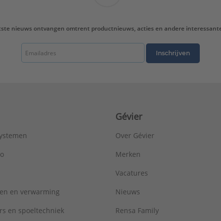
tste nieuws ontvangen omtrent productnieuws, acties en andere interessant
Inschrijven
Gévier
systemen
Over Gévier
ro
Merken
Vacatures
ren en verwarming
Nieuws
rs en spoeltechniek
Rensa Family