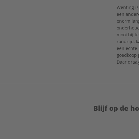
Wenting is
een andere
enorm lang
onderhouds
mooi bij t
rondrijd, 
een echte 
goedkoop p
Daar draag
Blijf op de 