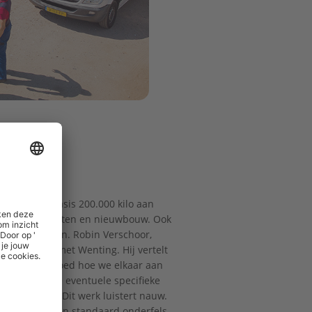
rdt op jaarbasis 200.000 kilo aan
renovatieprojecten en nieuwbouw. Ook
mogelijkheden. Robin Verschoor,
nier samen met Wenting. Hij vertelt
ase kijken we goed hoe we elkaar aan
k spreken we eventuele specifieke
hoofd heeft. Dit werk luistert nauw.
lsbaan heeft een standaard onderfels