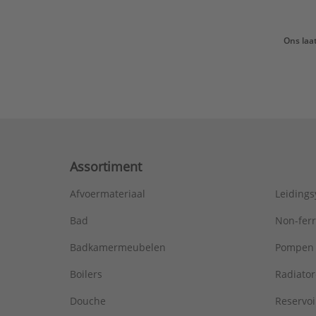
Ons laa
Assortiment
Afvoermateriaal
Leiding
Bad
Non-fer
Badkamermeubelen
Pompen
Boilers
Radiato
Douche
Reservoi