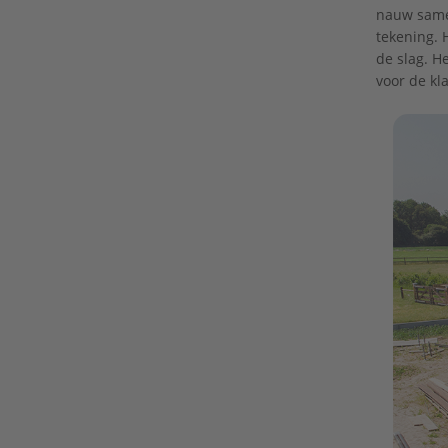
nauw samen
tekening. 
de slag. H
voor de kl