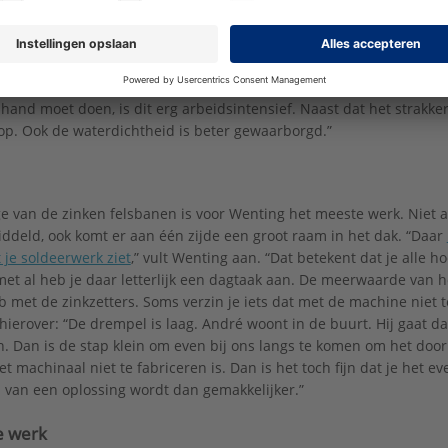
ls. Die maten ertussen zijn belangrijk voor de verdeling van Andr
een speciale machine. Deze trekt een rol zink door de machine en
baan uit. Vervolgens vindt er een strenge maatcontrole plaats. Het 
is. De onderkant is in dit geval uitgestanst. Dat
zorgt voor een mooi
 hand moet doen, is dit erg arbeidsintensief. Naast dat het strakker
 op. Ook de waterdichtheid is beter gewaarborgd.”
 van de zinken felsbanen is voor Wenting het meeste werk. Niet a
deld, ook komt er aan één zijde een groot raam in het dak. “Daar
 je soldeerwerk ziet
,” vult Wenting aan. “Dat betekent dat je alle
met al heb je daar letterlijk een dagtaak aan. De meerwaarde van he
b met de zinkzetters. Soms verzin je iets dat met de machine niet t
hierover: “De drempel is laag. André woont in de buurt. Hij gaat da
n. Dan is de stap klein om even bij ons langs te komen om het doo
et machinaal niet te fabriceren is. Dan is het toch fijn dat je het 
van een oplossing wordt dan gemakkelijker.”
e werk