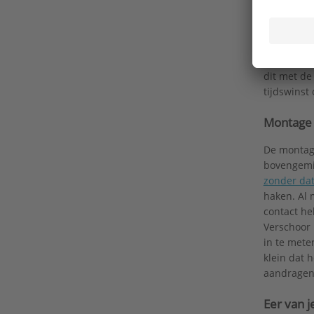
en bovenfe
hebben we 
klare fels
standaard 
dit met de
tijdswinst
Montage
De montage
bovengemid
zonder dat
haken. Al 
contact he
Verschoor 
in te mete
klein dat h
aandragen 
Eer van j