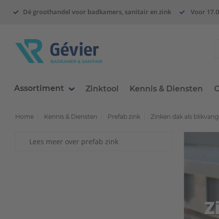
Dé groothandel voor badkamers, sanitair en zink
Voor 17.0
Assortiment
Zinktool
Kennis & Diensten
O
Home
Kennis & Diensten
Prefab zink
Zinken dak als blikvanger
Lees meer over prefab zink
Z