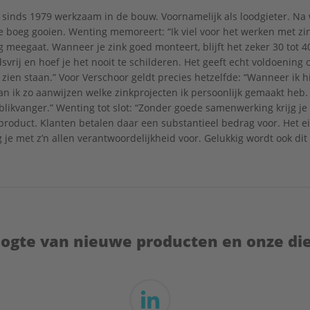
 sinds 1979 werkzaam in de bouw. Voornamelijk als loodgieter. Na 
 boeg gooien. Wenting memoreert: “Ik viel voor het werken met zin
 meegaat. Wanneer je zink goed monteert, blijft het zeker 30 tot 40
vrij en hoef je het nooit te schilderen. Het geeft echt voldoening 
e zien staan.” Voor Verschoor geldt precies hetzelfde: “Wanneer ik
kan ik zo aanwijzen welke zinkprojecten ik persoonlijk gemaakt heb. 
blikvanger.” Wenting tot slot: “Zonder goede samenwerking krijg je 
roduct. Klanten betalen daar een substantieel bedrag voor. Het 
 je met z’n allen verantwoordelijkheid voor. Gelukkig wordt ook dit 
hoogte van nieuwe producten en onze di