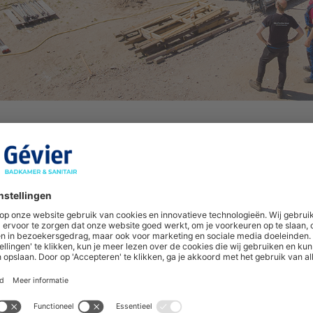
k
chikt over een eigen zink maatwerkafdeling in Doetinchem. Hier wo
verwerkt. Hierbij gaat het naast particuliere woningen veelal om 
en van een dakkapel of vervangen van een dakgoot behoort tot de 
p de afdeling Zink maatwerk van Gévier, werkt op een prettige ma
emaal bij komt kijken. “André toetst zijn ontwerp bij ons. In deze f
len. In sommige gevallen komen we nog met tips of een advies. Oo
r. Wij werken het vervolgens precies zo uit zoals André het in zijn 
n baan een paar millimeter breder is, ga je al de mist in. Een fe