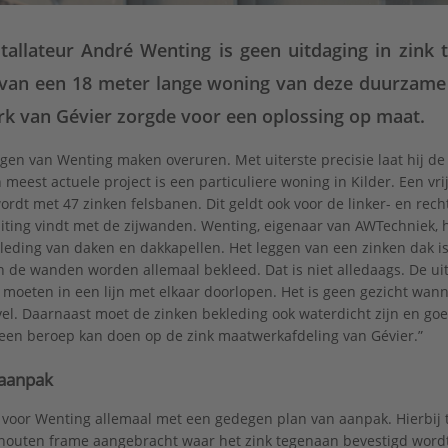
tallateur André Wenting is geen uitdaging in zink te
 van een 18 meter lange woning van deze duurzame 
k van Gévier zorgde voor een oplossing op maat.
gen van Wenting maken overuren. Met uiterste precisie laat hij de
jn meest actuele project is een particuliere woning in Kilder. Een v
ordt met 47 zinken felsbanen. Dit geldt ook voor de linker- en rech
iting vindt met de zijwanden. Wenting, eigenaar van AWTechniek, 
leding van daken en dakkapellen. Het leggen van een zinken dak i
n de wanden worden allemaal bekleed. Dat is niet alledaags. De uit
 moeten in een lijn met elkaar doorlopen. Het is geen gezicht wan
el. Daarnaast moet de zinken bekleding ook waterdicht zijn en goed
n een beroep kan doen op de zink maatwerkafdeling van Gévier.”
 aanpak
 voor Wenting allemaal met een gedegen plan van aanpak. Hierbij tek
houten frame aangebracht waar het zink tegenaan bevestigd wordt