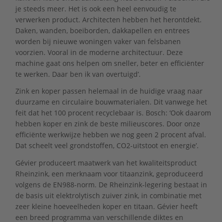
je steeds meer. Het is ook een heel eenvoudig te
verwerken product. Architecten hebben het herontdekt.
Daken, wanden, boeiborden, dakkapellen en entrees
worden bij nieuwe woningen vaker van felsbanen
voorzien. Vooral in de moderne architectuur. Deze
machine gaat ons helpen om sneller, beter en efficiënter
te werken. Daar ben ik van overtuigd’.
Zink en koper passen helemaal in de huidige vraag naar
duurzame en circulaire bouwmaterialen. Dit vanwege het
feit dat het 100 procent recyclebaar is. Bosch: ‘Ook daarom
hebben koper en zink de beste milieuscores. Door onze
efficiënte werkwijze hebben we nog geen 2 procent afval.
Dat scheelt veel grondstoffen, CO2-uitstoot en energie’.
Gévier produceert maatwerk van het kwaliteitsproduct
Rheinzink, een merknaam voor titaanzink, geproduceerd
volgens de EN988-norm. De Rheinzink-legering bestaat in
de basis uit elektrolytisch zuiver zink, in combinatie met
zeer kleine hoeveelheden koper en titaan. Gévier heeft
een breed programma van verschillende diktes en