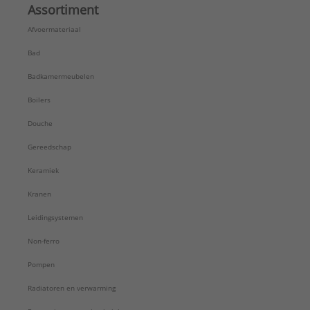
Assortiment
Afvoermateriaal
Bad
Badkamermeubelen
Boilers
Douche
Gereedschap
Keramiek
Kranen
Leidingsystemen
Non-ferro
Pompen
Radiatoren en verwarming