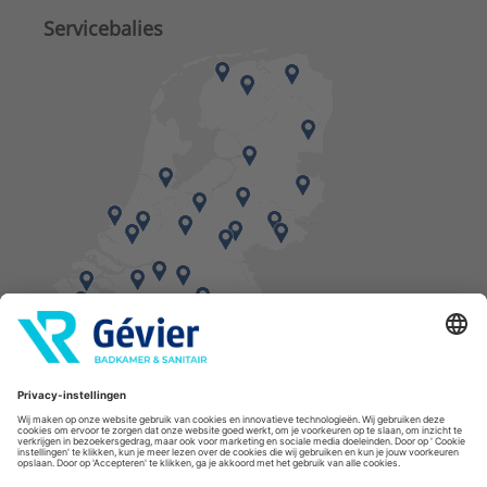
Servicebalies
Vind een balie in de buurt
* Bestellingen geplaatst in het weekend worden, mits voorradig, dinsdag geleverd.