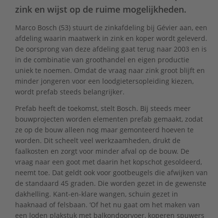
zink en wijst op de ruime mogelijkheden.
Marco Bosch (53) stuurt de zinkafdeling bij Gévier aan, een
afdeling waarin maatwerk in zink en koper wordt geleverd.
De oorsprong van deze afdeling gaat terug naar 2003 en is
in de combinatie van groothandel en eigen productie
uniek te noemen. Omdat de vraag naar zink groot blijft en
minder jongeren voor een loodgietersopleiding kiezen,
wordt prefab steeds belangrijker.
Prefab heeft de toekomst, stelt Bosch. Bij steeds meer
bouwprojecten worden elementen prefab gemaakt, zodat
ze op de bouw alleen nog maar gemonteerd hoeven te
worden. Dit scheelt veel werkzaamheden, drukt de
faalkosten en zorgt voor minder afval op de bouw. De
vraag naar een goot met daarin het kopschot gesoldeerd,
neemt toe. Dat geldt ook voor gootbeugels die afwijken van
de standaard 45 graden. Die worden gezet in de gewenste
dakhelling. Kant-en-klare wangen, schuin gezet in
haaknaad of felsbaan. ‘Of het nu gaat om het maken van
een loden plakstuk met balkondoorvoer, koperen spuwers