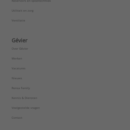
Reservoirs en spoeltechniek
Utiliteit en zorg
Ventilatie
Gévier
Over Gévier
Merken
Vacatures
Nieuws
Rensa Family
Kennis & Diensten
Veelgestelde vragen
Contact