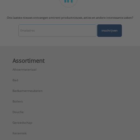
Ons laatste nieuws ontvangen omtrent productnieuws, acties en andere interessante zaken?
Inschrijven
Assortiment
Afvoermateriaal
Bad
Badkamermeubelen
Boilers
Douche
Gereedschap
Keramiek