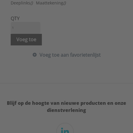
Serie:
Hotel
Deeplinks
()
Maattekening
()
QTY
Voeg toe
Voeg toe aan favorietenlijst
Blijf op de hoogte van nieuwe producten en onze
dienstverlening