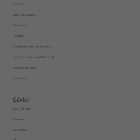
Kranen
Leidingsystemen
Non-ferro
Pompen
Radiatoren en verwarming
Reservoirs en spoeltechniek
Utiliteit en zorg
Ventilatie
Gévier
Over Gévier
Merken
Vacatures