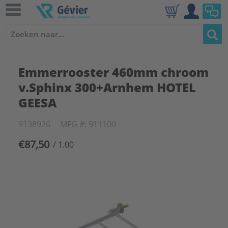
Emmerrooster 460mm chroom
v.Sphinx 300+Arnhem HOTEL
GEESA
9138926
MFG #: 911100
€87,50
/ 1.00