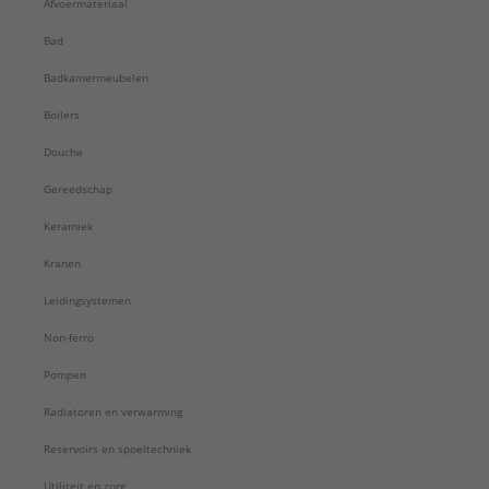
Afvoermateriaal
Serie:
300 Basic
Bad
Badkamermeubelen
Boilers
Douche
Gereedschap
Keramiek
Kranen
Leidingsystemen
Non-ferro
Pompen
Radiatoren en verwarming
Reservoirs en spoeltechniek
Utiliteit en zorg