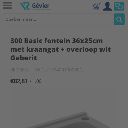
300 Basic fontein 36x25cm
met kraangat + overloop wit
Geberit
0EM3852
MFG #: S8400100000G
€82,81
/ 1.00