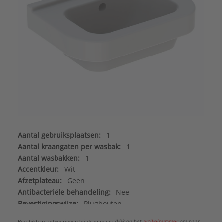
Aantal gebruiksplaatsen:
1
Aantal kraangaten per wasbak:
1
Aantal wasbakken:
1
Accentkleur:
Wit
Afzetplateau:
Geen
Antibacteriële behandeling:
Nee
Bevestigingswijze:
Plugbouten
Breedte/diameter:
360 mm
Beschikbare uitvoeringen bij deze maat:
(klik op het
artikelnummer
om naar