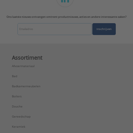
Voorsprong uitloop:
173 mm
Zelfsluitend:
Nee
Ons laatste nieuws ontvangen omtrent productnieuws, acties en andere interessante zaken?
Merk:
Grohe
Serie:
Grohtherm 1000 Performance
Inschrijven
Assortiment
Afvoermateriaal
Bad
Badkamermeubelen
Boilers
Douche
Gereedschap
Keramiek