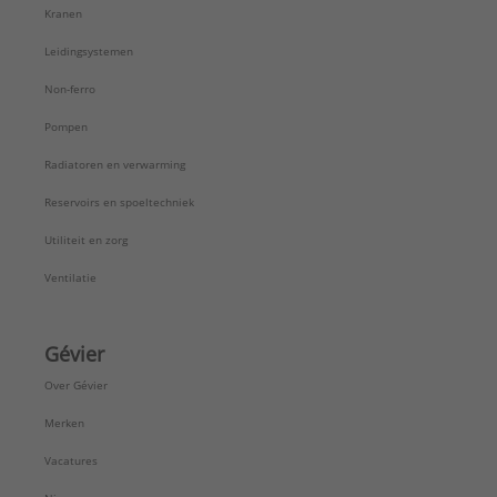
Kranen
Leidingsystemen
Non-ferro
Pompen
Radiatoren en verwarming
Reservoirs en spoeltechniek
Utiliteit en zorg
Ventilatie
Gévier
Over Gévier
Merken
Vacatures