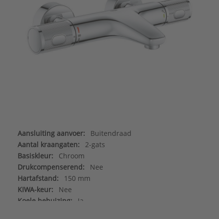
Aansluiting aanvoer:
Buitendraad
Aantal kraangaten:
2-gats
Basiskleur:
Chroom
Drukcompenserend:
Nee
Hartafstand:
150 mm
KIWA-keur:
Nee
Koele behuizing:
Ja
Kraanmondstuk:
Schuimstraalmond