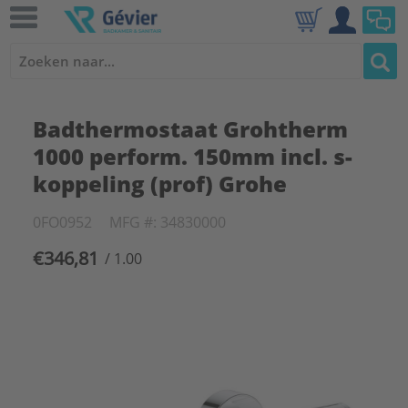
Badthermostaat Grohtherm
1000 perform. 150mm incl. s-
koppeling (prof) Grohe
0FO0952
MFG #: 34830000
€346,81
/ 1.00