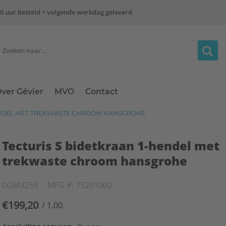
0 uur besteld = volgende werkdag geleverd
ver Gévier
MVO
Contact
ENDEL MET TREKWASTE CHROOM HANSGROHE
Tecturis S bidetkraan 1-hendel met
trekwaste chroom hansgrohe
0GM3259
MFG #: 73201000
€199,20
/ 1.00