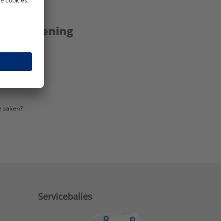
enstverlening
e zaken?
Servicebalies