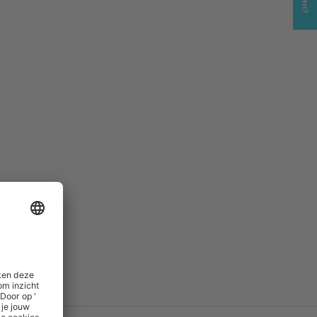
)
Nee
 drawing
()