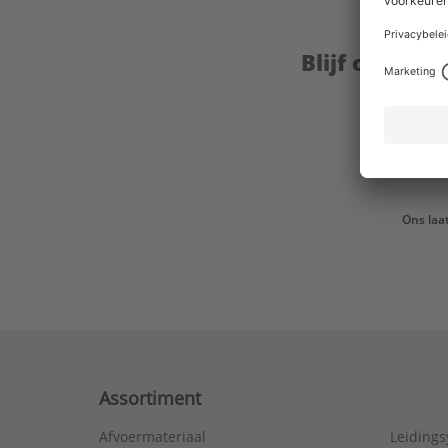
Blijf op de 
Ons laa
Assortiment
Afvoermateriaal
Leiding