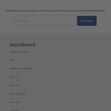
Ons laatste nieuws ontvangen omtrent productnieuws, acties en andere interessante zaken?
Inschrijven
Assortiment
Afvoermateriaal
Bad
Badkamermeubelen
Boilers
Douche
Gereedschap
Keramiek
Kranen