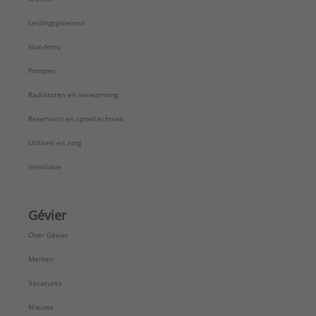
Leidingsystemen
Non-ferro
Pompen
Radiatoren en verwarming
Reservoirs en spoeltechniek
Utiliteit en zorg
Ventilatie
Gévier
Over Gévier
Merken
Vacatures
Nieuws