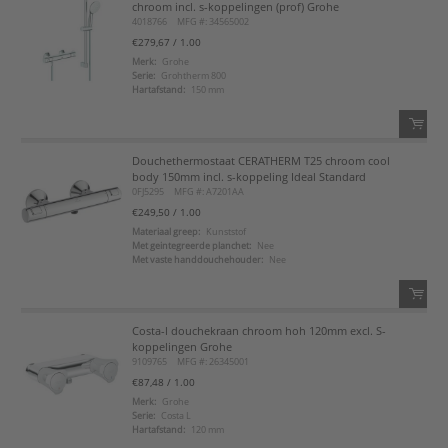
chroom incl. s-koppelingen (prof) Grohe
4018766
MFG #: 34565002
Voeg toe
€279,67
/ 1.00
Merk:
Grohe
Serie:
Grohtherm 800
Voeg toe aan favorietenlijst
Hartafstand:
150 mm
Douchethermostaat CERATHERM T25 chroom cool
QTY:
body 150mm incl. s-koppeling Ideal Standard
0FJ5295
MFG #: A7201AA
Voeg toe
€249,50
/ 1.00
Materiaal greep:
Kunststof
Met geintegreerde planchet:
Nee
Voeg toe aan favorietenlijst
Met vaste handdouchehouder:
Nee
Costa-l douchekraan chroom hoh 120mm excl. S-
QTY:
koppelingen Grohe
9109765
MFG #: 26345001
Voeg toe
€87,48
/ 1.00
Merk:
Grohe
Serie:
Costa L
Voeg toe aan favorietenlijst
Hartafstand:
120 mm