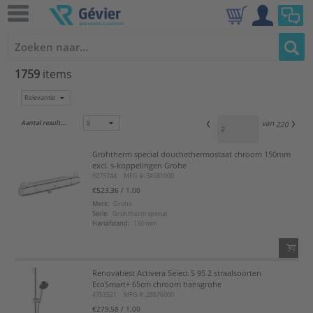
1759
items
Aantal resultaten:
van
220
Grohtherm special douchethermostaat chroom 150mm
excl. s-koppelingen Grohe
9275744
MFG #: 34681000
€523,36
/ 1.00
Merk:
Grohe
Serie:
Grohtherm special
Hartafstand:
150 mm
Renovatiest Activera Select S 95 2 straalsoorten
QTY:
EcoSmart+ 65cm chroom hansgrohe
4753521
MFG #: 28876000
Voeg toe
€279,58
/ 1.00