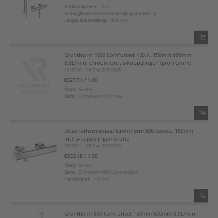
Antikalksysteem:
Nee
In hoogte verstelbare bevestigingspunten:
Ja
Voeg toe aan favorietenlijst
Lengte doucheslang:
1600 mm
Grohtherm 1000 Comfortset h.O.h. 150mm 600mm
QTY:
8,0L/min. chroom excl. s-koppelingen (prof) Grohe
4018756
MFG #: 34819005
Voeg toe
€327,71
/ 1.00
Merk:
Grohe
Serie:
Grohtherm 1000 New
Voeg toe aan favorietenlijst
Douchethermostaat Grohtherm 800 cosmo. 150mm
QTY:
incl. s-koppelingen Grohe
0EY5491
MFG #: 34765000
Voeg toe
€252,18
/ 1.00
Merk:
Grohe
Serie:
Grohtherm 800 Cosmopolitan
Voeg toe aan favorietenlijst
Hartafstand:
150 mm
Grohtherm 800 Comfortset 150mm 600mm 8,0L/min.
QTY: