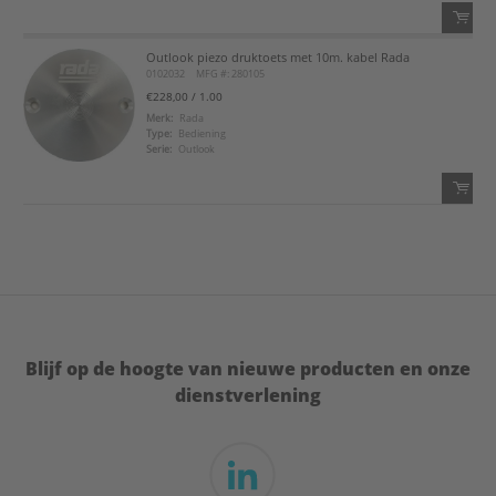
Outlook piezo druktoets met 10m. kabel Rada
QTY:
0102032
MFG #: 280105
€228,00
/ 1.00
Voeg toe
Merk:
Rada
Type:
Bediening
Serie:
Outlook
Voeg toe aan favorietenlijst
QTY:
Voeg toe
Voeg toe aan favorietenlijst
Blijf op de hoogte van nieuwe producten en onze
dienstverlening