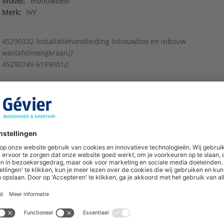
Model:
Inbouwdeel
Merk:
IVY
45290332 Installatiehandleiding inbouwbox en inbouw
wastafelmengkraan
()
45290749 6199001
()
hoogte van nieuwe producten en onze di