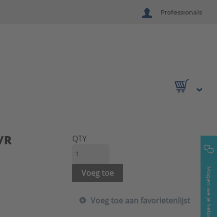
Professionals
/R
QTY
Mogen we je helpen?
Voeg toe
Voeg toe aan favorietenlijst