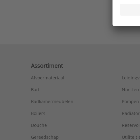
Ons laa
Assortiment
Afvoermateriaal
Leiding
Bad
Non-fer
Badkamermeubelen
Pompen
Boilers
Radiato
Douche
Reservoi
Gereedschap
Utiliteit