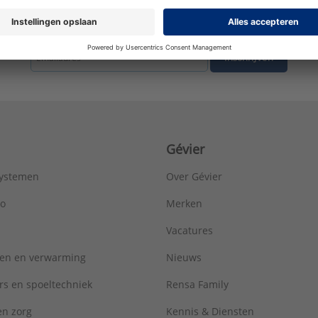
tste nieuws ontvangen omtrent productnieuws, acties en andere interessant
Inschrijven
Gévier
systemen
Over Gévier
ro
Merken
Vacatures
ren en verwarming
Nieuws
rs en spoeltechniek
Rensa Family
 en zorg
Kennis & Diensten