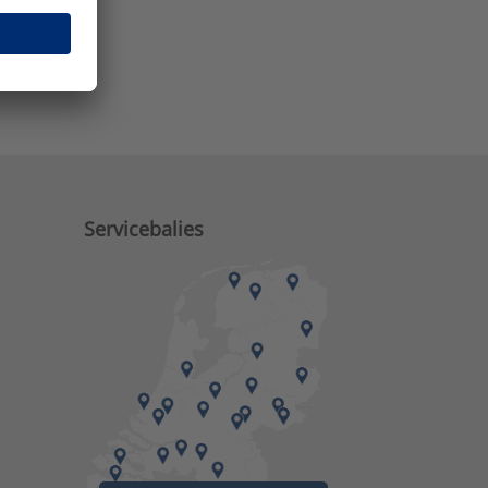
e zaken?
Servicebalies