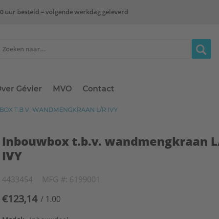
0 uur besteld = volgende werkdag geleverd
ver Gévier
MVO
Contact
OX T.B.V. WANDMENGKRAAN L/R IVY
Inbouwbox t.b.v. wandmengkraan L
IVY
4433454
MFG #: 6199001
€123,14
/ 1.00