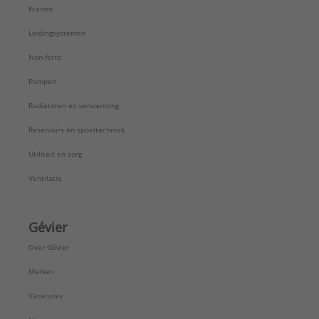
Kranen
Leidingsystemen
Non-ferro
Pompen
Radiatoren en verwarming
Reservoirs en spoeltechniek
Utiliteit en zorg
Ventilatie
Gévier
Over Gévier
Merken
Vacatures