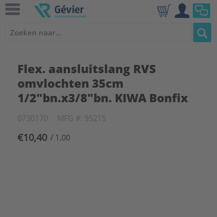
Flex. aansluitslang RVS
omvlochten 35cm
1/2"bn.x3/8"bn. KIWA Bonfix
0730170
MFG #: 95215
€10,40
/ 1.00