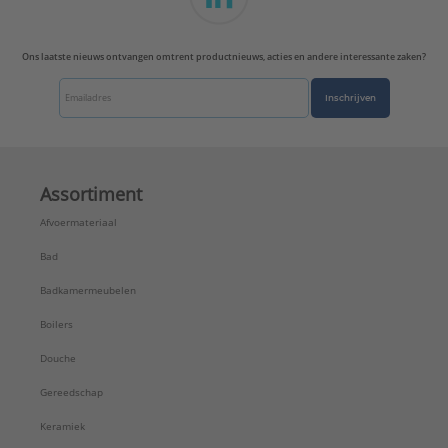
Werkende lengte:
350 mm
Type:
35 centimeter
Ons laatste nieuws ontvangen omtrent productnieuws, acties en andere interessante zaken?
Serie:
Flexibele RVS aansluitleidingen voo
Inschrijven
Assortiment
Afvoermateriaal
Bad
Badkamermeubelen
Boilers
Douche
Gereedschap
Keramiek