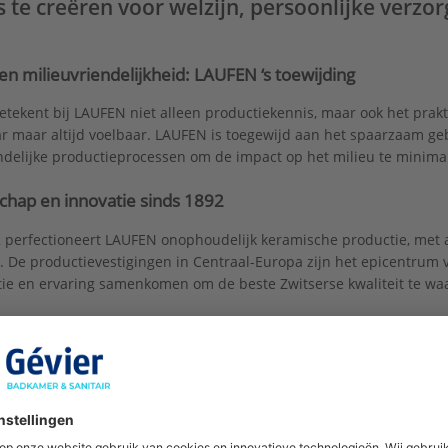
 te creëren voor welzijn, persoonlijke verzo
 en milieuvriendelijkheid: LAUFEN ‘s toewijding
betekent bij LAUFEN niet alleen productiekennis, maar ook het prakt
r maar altijd voelbaar. LAUFEN is toegewijd aan het spaarzaam geb
ndelijke productieprocessen om de impact op het milieu te minima
hap en innovatie sinds 1892
 perfectioneert LAUFEN onophoudelijk keramische productie, met a
e. De productievestigingen in Centraal-Europa zijn het epicentrum
tie en ervaring samenkomen om de beste Zwitserse kwaliteit te wa
heid: De Kern van Ons Bestaan
id staat centraal in alles wat LAUFEN doet. De recente mijlpaal is
e CO2-vrije tunneloven in de fabriek in Gmunden, Oostenrijk. Deze 
 productie klimaatneutraal en versterkt de toewijding aan duurz