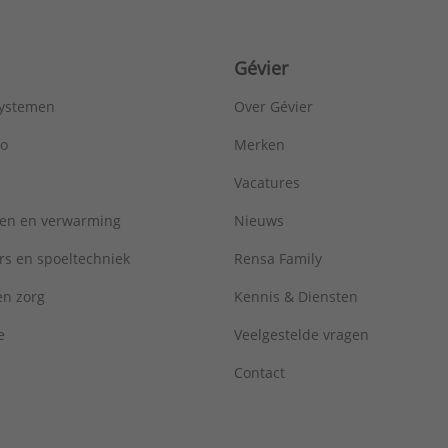
Gévier
systemen
Over Gévier
ro
Merken
Vacatures
ren en verwarming
Nieuws
rs en spoeltechniek
Rensa Family
 en zorg
Kennis & Diensten
e
Veelgestelde vragen
Contact