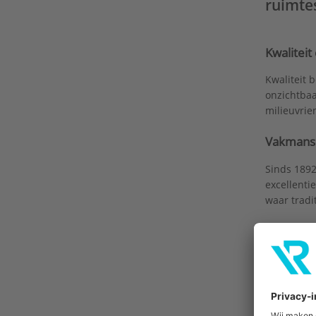
ruimtes
Kwaliteit
Kwaliteit 
onzichtbaa
milieuvrie
Vakmansc
Sinds 1892
excellenti
waar tradi
Duurzaam
Duurzaamhe
elektrisch
keramische