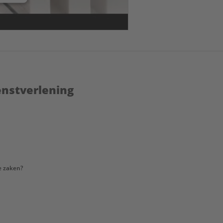
enstverlening
e zaken?