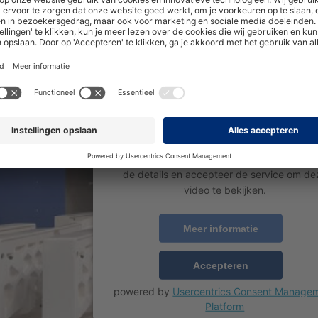
We hebben uw toestemming nod
om de YouTube Video-service 
laden!
We gebruiken een service van een derde pa
om video-inhoud in te sluiten die mogelij
gegevens over uw activiteiten verzamelt. Be
de details en accepteer de service om de
video te bekijken.
Meer informatie
Accepteren
powered by
Usercentrics Consent Manage
Platform