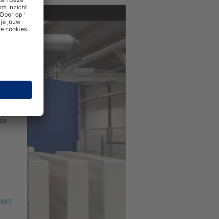
ig
te
rtij
k
kijk
ze
ment