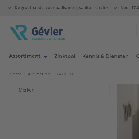
Dé groothandel voor badkamers, sanitair en zink
Voor 17.0
Assortiment
Zinktool
Kennis & Diensten
O
Home
Alle merken
LAUFEN
Merken