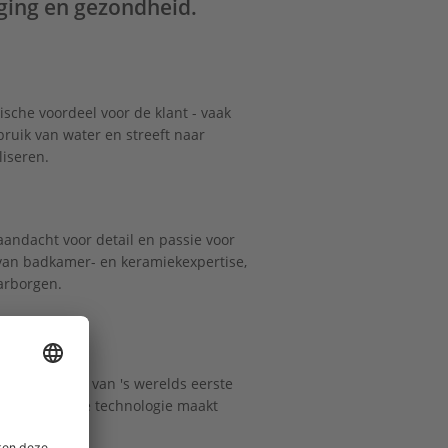
rging en gezondheid.
ische voordeel voor de klant - vaak
ruik van water en streeft naar
liseren.
andacht voor detail en passie voor
 van badkamer- en keramiekexpertise,
arborgen.
 de lancering van 's werelds eerste
revolutionaire technologie maakt
aamheid.