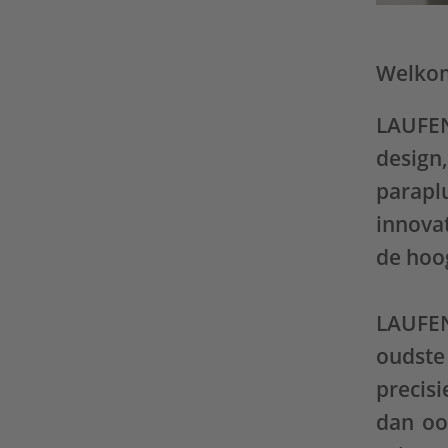
Welkom
LAUFEN
design
parapl
innova
de hoog
LAUFEN
oudste
precis
dan oo