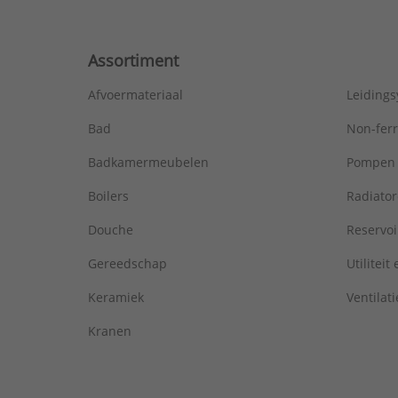
Assortiment
Afvoermateriaal
Leiding
Bad
Non-fer
Badkamermeubelen
Pompen
Boilers
Radiato
Douche
Reservoi
Gereedschap
Utiliteit
Keramiek
Ventilati
Kranen