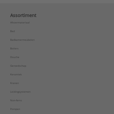
Assortiment
Afvoermateriaal
Bad
Badkamermeubelen
Boilers
Douche
Gereedschap
Keramiek
Kranen
Leidingsystemen
Non-ferro
Pompen