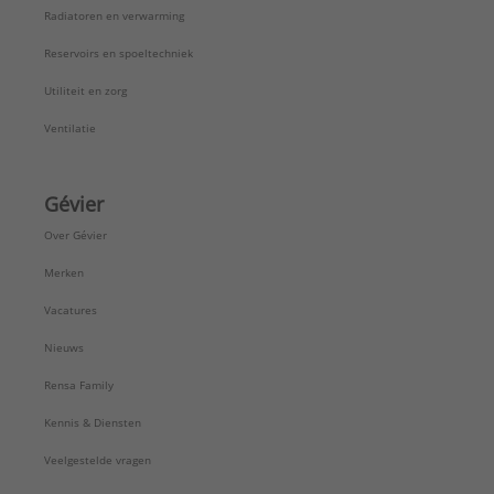
Radiatoren en verwarming
Reservoirs en spoeltechniek
Utiliteit en zorg
Ventilatie
Gévier
Over Gévier
Merken
Vacatures
Nieuws
Rensa Family
Kennis & Diensten
Veelgestelde vragen