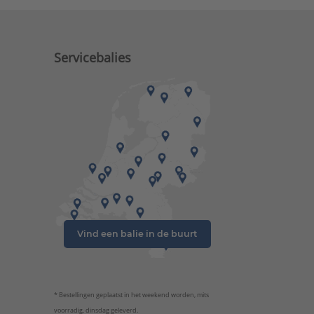
Servicebalies
Vind een balie in de buurt
* Bestellingen geplaatst in het weekend worden, mits
voorradig, dinsdag geleverd.