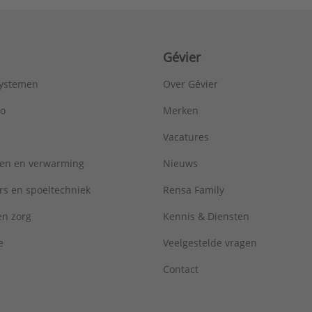
Gévier
systemen
Over Gévier
ro
Merken
Vacatures
ren en verwarming
Nieuws
rs en spoeltechniek
Rensa Family
 en zorg
Kennis & Diensten
e
Veelgestelde vragen
Contact