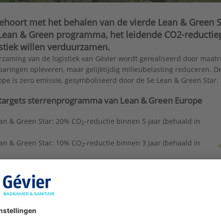
ehoort met het behalen van de vierde Lean & Green St
 Lean & Green programma, het leidende CO2-reductie
stiek willen verduurzamen.
zaming van de logistiek van Gévier wordt gerealiseerd door maatr
aringen opleveren, maar gelijktijdig milieubelasting reduceren. De 
pe is zero emissie, gesymboliseerd door de 5e Lean & Green Star.
targets sterrenprogramma van Lean & Green Europe
an & Green Star: 20% CO
-reductie binnen 5 jaar (behaald in
2
an & Green Star: 10% CO
-reductie binnen 3 jaar (behaald in
2
an & Green Star: 5% CO
-reductie binnen 2 jaar (behaald in
2
an & Green Star: aantoonbaar op koers naar klimaatdoel
ald in 2023)
an & Green Star: zero emissie.