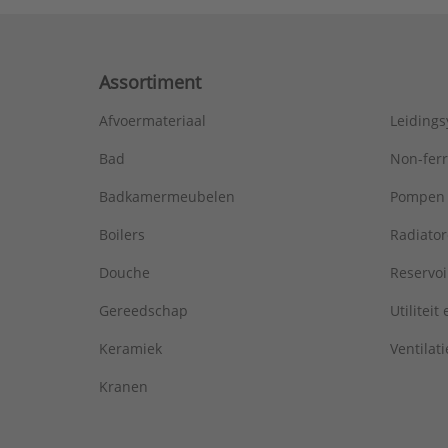
Assortiment
Afvoermateriaal
Leiding
Bad
Non-fer
Badkamermeubelen
Pompen
Boilers
Radiato
Douche
Reservoi
Gereedschap
Utiliteit
Keramiek
Ventilati
Kranen