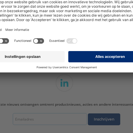
hoogte van nieuwe producten en onze di
tste nieuws ontvangen omtrent productnieuws, acties en andere interessant
Inschrijven