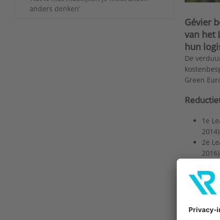
anders denken’
Gévier b
van het
hun logi
De verduur
kostenbesp
Green Euro
Reductie
1e Le
2014)
2e Le
2016)
3e Le
2019)
4e Le
(beha
5e Le