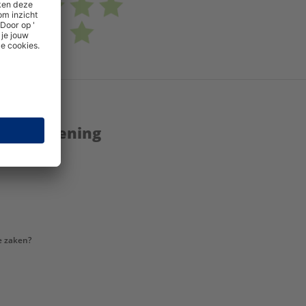
enstverlening
e zaken?