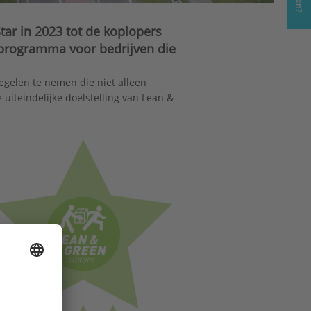
ar in 2023 tot de koplopers
programma voor bedrijven die
egelen te nemen die niet alleen
uiteindelijke doelstelling van Lean &