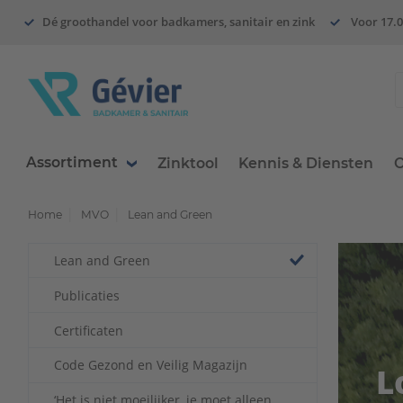
Dé groothandel voor badkamers, sanitair en zink
Voor 17.0
Assortiment
Zinktool
Kennis & Diensten
O
Home
MVO
Lean and Green
Lean and Green
Publicaties
Certificaten
Code Gezond en Veilig Magazijn
L
‘Het is niet moeilijker, je moet alleen