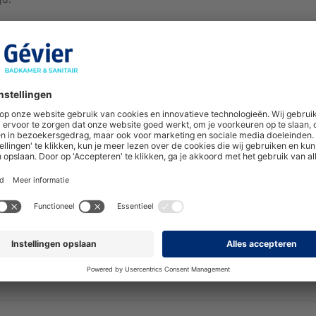
is er extra aandacht besteed aan veiligheid: alle
 hebben afgeronde randen om ongelukken te
 en de wc’s zijn voorzien van ergonomische
 met handgrepen om kinderen vertrouwen te geven
 gebruik​. Ook de spiegels in de collectie dragen bij
eelse karakter. De FLORAKIDS spiegels hebben
ls een rups, die steeds langer kan worden, en de
coating is krasbestendig.
ctie biedt niet alleen praktische oplossingen voor
aar maakt het ook mogelijk om kinderen
ijs te betrekken in hun dagelijkse routines, zowel
ls thuis.
 het assortiment