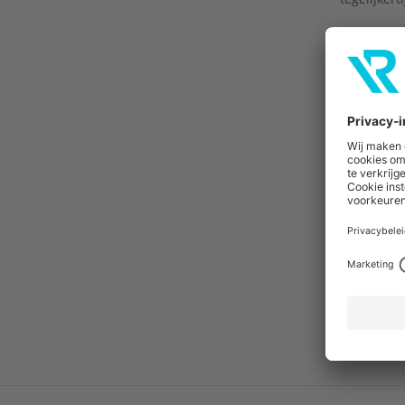
Daarnaast 
producten
voorkomen,
zittingen
tijdens het
aan het sp
vormen zoa
kleurrijke 
Deze colle
hygiëne, m
spelenderw
op school a
Bekijk