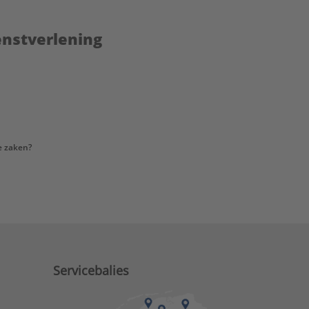
enstverlening
e zaken?
Servicebalies