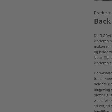
Productn
Back
De FLORAKI
kinderen o
maken met 
bij kinderd
kleurrijke
kinderen s
De wastafel
functionee
heldere kl
omgeving w
plezierig 
wastafels z
en wit, en
tegelijkerti