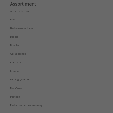
Assortiment
Afvoermateriaal
Bad
Badkamermeubelen
Boilers
Douche
Gereedschap
Keramiek
Kranen
Leidingsystemen
Non-ferro
Pompen
Radiatoren en verwarming