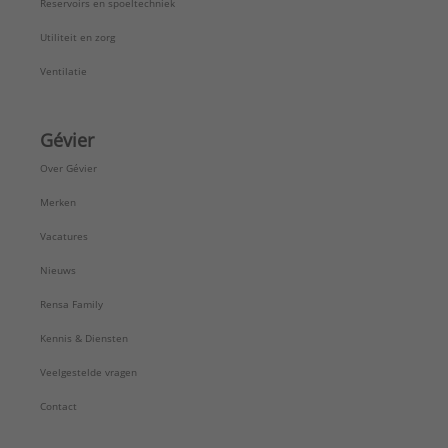
Reservoirs en spoeltechniek
Utiliteit en zorg
Ventilatie
Gévier
Over Gévier
Merken
Vacatures
Nieuws
Rensa Family
Kennis & Diensten
Veelgestelde vragen
Contact