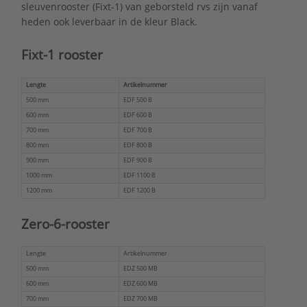
sleuvenrooster (Fixt-1) van geborsteld rvs zijn vanaf
heden ook leverbaar in de kleur Black.
Fixt-1 rooster
Lengte
Artikelnummer
500 mm
EDF 500 B
600 mm
EDF 600 B
700 mm
EDF 700 B
800 mm
EDF 800 B
900 mm
EDF 900 B
1000 mm
EDF 1100 B
1200 mm
EDF 1200 B
Zero-6-rooster
Lengte
Artikelnummer
500 mm
EDZ 500 MB
600 mm
EDZ 600 MB
700 mm
EDZ 700 MB