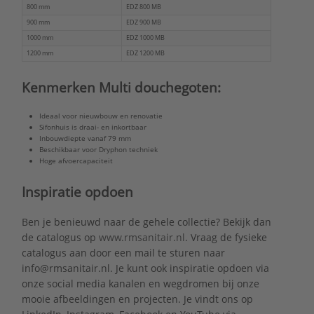
800 mm
EDZ 800 MB
900 mm
EDZ 900 MB
1000 mm
EDZ 1000 MB
1200 mm
EDZ 1200 MB
Kenmerken Multi douchegoten:
Ideaal voor nieuwbouw en renovatie
Sifonhuis is draai- en inkortbaar
Inbouwdiepte vanaf 79 mm
Beschikbaar voor Dryphon techniek
Hoge afvoercapaciteit
Inspiratie opdoen
Ben je benieuwd naar de gehele collectie? Bekijk dan
de catalogus op
www.rmsanitair.nl
. Vraag de fysieke
catalogus aan door een mail te sturen naar
info@rmsanitair.nl. Je kunt ook inspiratie opdoen via
onze social media kanalen en wegdromen bij onze
mooie afbeeldingen en projecten. Je vindt ons op