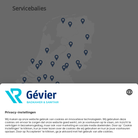
Servicebalies
Vind een balie in de buurt
* Bestellingen geplaatst in het weekend worden, mits voorradig, dinsdag geleverd.