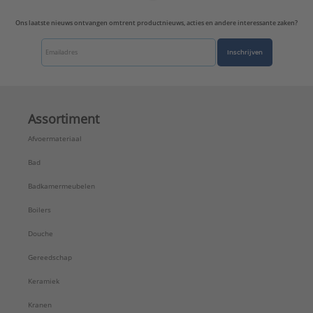
Ons laatste nieuws ontvangen omtrent productnieuws, acties en andere interessante zaken?
Inschrijven
Assortiment
Afvoermateriaal
Bad
Badkamermeubelen
Boilers
Douche
Gereedschap
Keramiek
Kranen