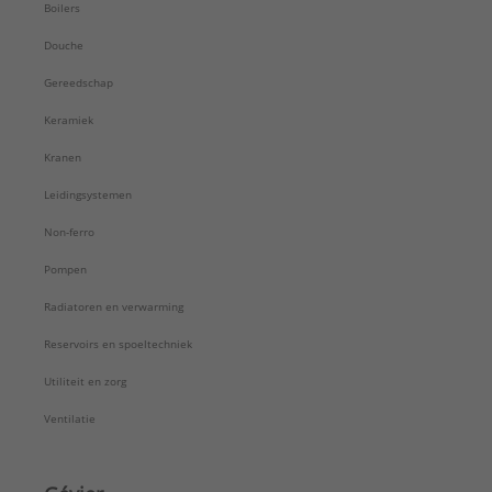
Boilers
Douche
Gereedschap
Keramiek
Kranen
Leidingsystemen
Non-ferro
Pompen
Radiatoren en verwarming
Reservoirs en spoeltechniek
Utiliteit en zorg
Ventilatie