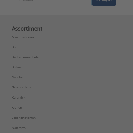
Inschrijven
Assortiment
Afvoermateriaal
Bad
Badkamermeubelen
Boilers
Douche
Gereedschap
Keramiek
Kranen
Leidingsystemen
Non-ferro