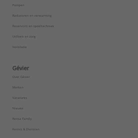
Pompen
Radiatoren en verwarming
Reservoirs en spoeltechniek
Utiliteit en zorg
Ventilatie
Gévier
Over Gévier
Merken
Vacatures
Nieuws
Rensa Family
Kennis & Diensten