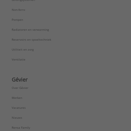
Non-ferro
Pompen
Radiatoren en verwarming
Reservoirs en spoeltechniek
Utiliteit en zorg
Ventilatie
Gévier
Over Gévier
Merken
Vacatures
Nieuws
Rensa Family