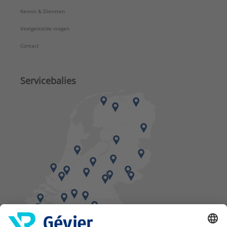
Kennis & Diensten
Veelgestelde vragen
Contact
Servicebalies
Vind een balie in de buurt