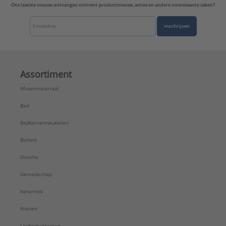
Ons laatste nieuws ontvangen omtrent productnieuws, acties en andere interessante zaken?
Inschrijven
Assortiment
Afvoermateriaal
Bad
Badkamermeubelen
Boilers
Douche
Gereedschap
Keramiek
Kranen
Leidingsystemen