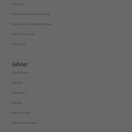
Pompen
Radiatoren en verwarming
Reservoirs en spoeltechniek
Utiliteit en zorg
Ventilatie
Gévier
Over Gévier
Merken
Vacatures
Nieuws
Rensa Family
Kennis & Diensten