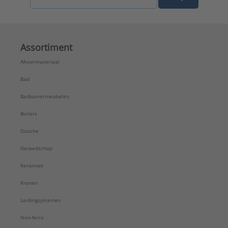
Assortiment
Afvoermateriaal
Bad
Badkamermeubelen
Boilers
Douche
Gereedschap
Keramiek
Kranen
Leidingsystemen
Non-ferro