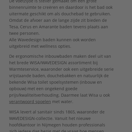
De voetzijde is steiler gemaakt om een grote
binnenruimte te creëren en daardoor is het bad ook
uitermate geschikt om als douchebad te gebruiken.
Omdat de afvoer aan de lange zijde zit bieden de
Tesa, Cerus en Amarante baden tevens plaats aan
twee personen.
Alle Wavedesign baden kunnen ook worden
uitgebreid met wellness opties.
De ergonomische inbouwbaden maken deel uit van
het brede WISA/WAVEDESIGN assortiment bij
Warmteservice, waaronder ook een uitgebreide serie
vrijstaande baden, douchebakken en natuurlijk de
bekende Wisa toilet spoelsystemen (inbouw en
opbouw) met een ongekend goede
prijs/kwaliteitverhouding. Daarmee laat Wisa u ook
verantwoord spoelen
met water.
WISA levert al sanitair sinds 1865, waaronder de
WAVEDESIGN-collectie. Vanuit het nieuwe
hoofdkantoor in Nijmegen houden professionals
zich iedere dag bezig met de vraag hoe mensen