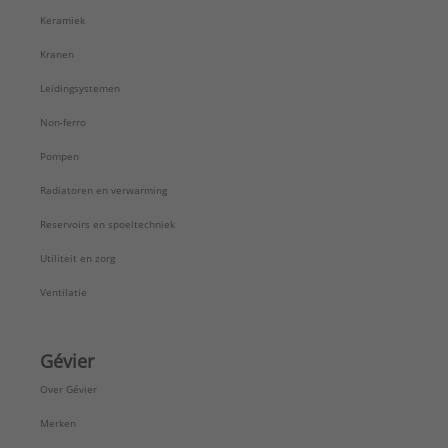
Keramiek
Kranen
Leidingsystemen
Non-ferro
Pompen
Radiatoren en verwarming
Reservoirs en spoeltechniek
Utiliteit en zorg
Ventilatie
Gévier
Over Gévier
Merken