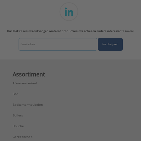
Ons laatste nieuws ontvangen omtrent productnieuws, acties en andere interessante zaken?
Inschrijven
Assortiment
Afvoermateriaal
Bad
Badkamermeubelen
Boilers
Douche
Gereedschap