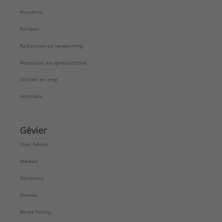
Non-ferro
Pompen
Radiatoren en verwarming
Reservoirs en spoeltechniek
Utiliteit en zorg
Ventilatie
Gévier
Over Gévier
Merken
Vacatures
Nieuws
Rensa Family