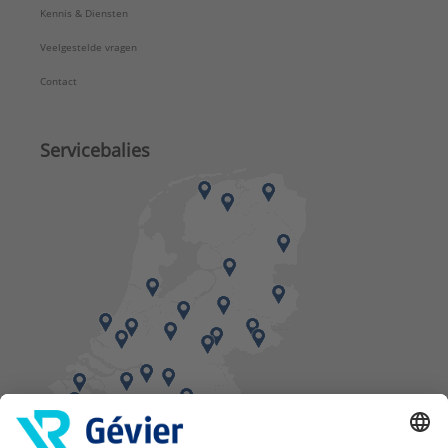
Kennis & Diensten
Veelgestelde vragen
Contact
Servicebalies
Vind een balie in de buurt