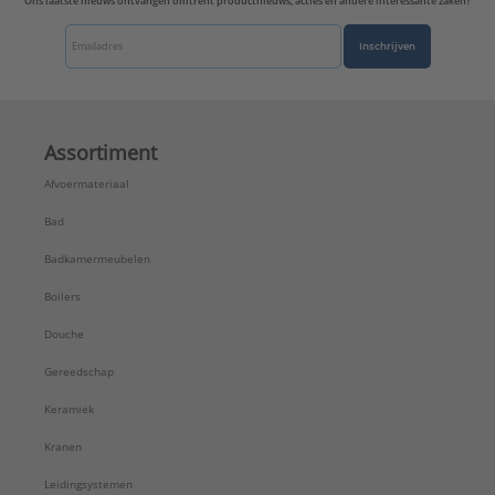
Ons laatste nieuws ontvangen omtrent productnieuws, acties en andere interessante zaken?
Inschrijven
Assortiment
Afvoermateriaal
Bad
Badkamermeubelen
Boilers
Douche
Gereedschap
Keramiek
Kranen
Leidingsystemen