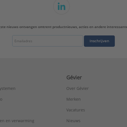
tste nieuws ontvangen omtrent productnieuws, acties en andere interessant
Inschrijven
Gévier
systemen
Over Gévier
ro
Merken
Vacatures
ren en verwarming
Nieuws