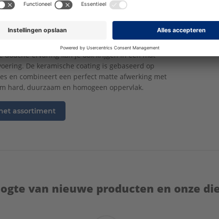
dig ingekort worden naar de gewenste hoogte.
mat zwart!
e douche-ervaring kan je ook krijgen in een mat
voering. De keramische coating is gebaseerd op
es en combineert een perfect matte afwerking met
em hard, duurzaam en homogeen oppervlak.
 het assortiment
hoogte van nieuwe producten en onze di