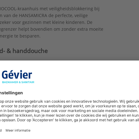
OCOOL-kraanhuis met veiligheidsblokkering bij
n van de HANSAMICRA de perfecte, veilige
 zeker voor gezinnen met kleine kinderen. De
egrenzer helpt bovendien om zonder extra moeite
nergie te besparen.
d- & handdouche
draaibare hoofddouche van 200 mm zorgt voor een
ntspannend effect van een regenbui. De
 heeft maar liefst 3 straalstanden: ontspannend,
d en EcoFlow.
dige montage
eds boorgaten? Geen probleem. Dankzij de
verstelbare, stabiele douchebevestigingen kunnen
 boorgaten hergebruikt worden.
ig ruimte door een hellend plafond? De douchestang