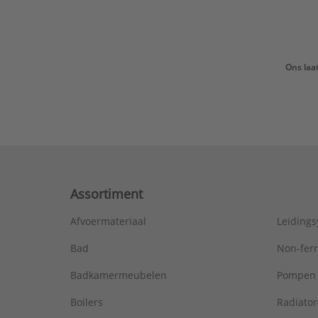
Ons laa
Assortiment
Afvoermateriaal
Leiding
Bad
Non-fer
Badkamermeubelen
Pompen
Boilers
Radiato