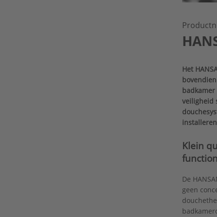
Productn
HANS
Het HANSAM
bovendien 
badkamer 
veiligheid 
douchesys
installeren
Klein q
function
De HANSAMI
geen conc
douchethe
badkamero