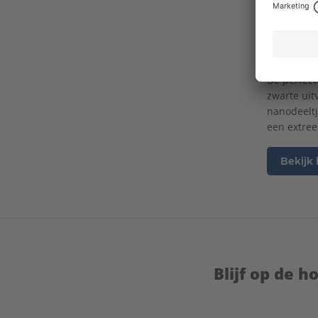
kan eenvou
Ook in 
De perfect
zwarte uit
nanodeeltj
een extre
Bekijk
Blijf op de 