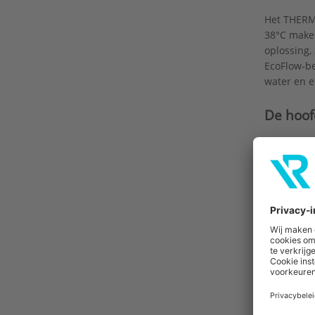
Het THERM
38°C make
oplossing,
EcoFlow-b
water en e
De hoof
De grote, 
heerlijk o
handdouche
verkwikken
Eenvou
Zijn er re
eenvoudig 
bestaande
Is er wein