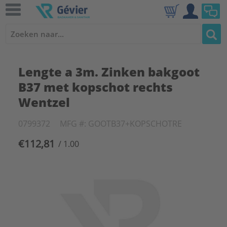
Lengte a 3m. Zinken bakgoot
B37 met kopschot rechts
Wentzel
0799372
MFG #: GOOTB37+KOPSCHOTRE
€112,81
/ 1.00