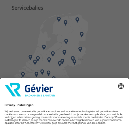
Servicebalies
Vind een balie in de buurt
* Bestellingen geplaatst in het weekend worden, mits voorradig, dinsdag geleverd.