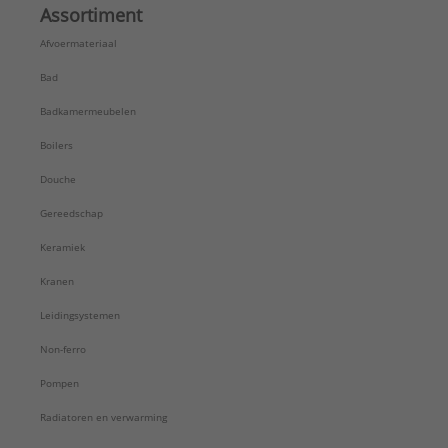
Assortiment
Afvoermateriaal
Bad
Badkamermeubelen
Boilers
Douche
Gereedschap
Keramiek
Kranen
Leidingsystemen
Non-ferro
Pompen
Radiatoren en verwarming