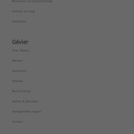
Reservoirs en spoeltechniek
Utiliteit en zorg
Ventilatie
Gévier
Over Gévier
Merken
Vacatures
Nieuws
Rensa Family
Kennis & Diensten
Veelgestelde vragen
Contact