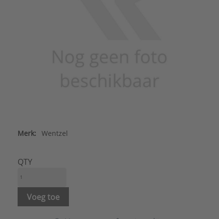
Merk:
Wentzel
QTY
Voeg toe