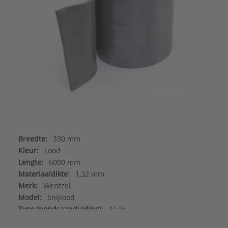
Breedte:
330 mm
Kleur:
Lood
Lengte:
6000 mm
Materiaaldikte:
1,32 mm
Merk:
Wentzel
Model:
Snijlood
Type (pondsaanduiding):
15 lb
Uitvoering oppervlakte:
Glad