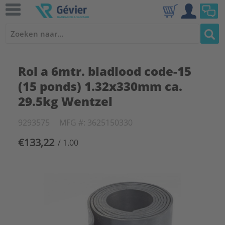
Rol a 6mtr. bladlood code-15
(15 ponds) 1.32x330mm ca.
29.5kg Wentzel
9293575
MFG #: 3625150330
€133,22
/ 1.00