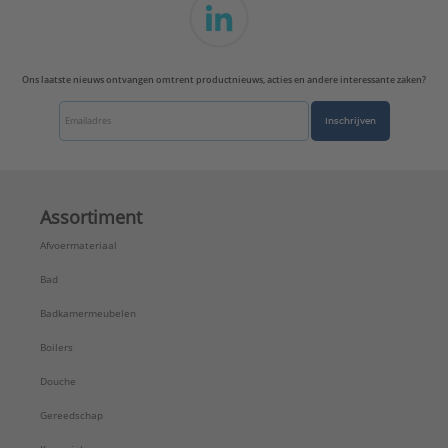
Ons laatste nieuws ontvangen omtrent productnieuws, acties en andere interessante zaken?
Inschrijven
Assortiment
Afvoermateriaal
Bad
Badkamermeubelen
Boilers
Douche
Gereedschap