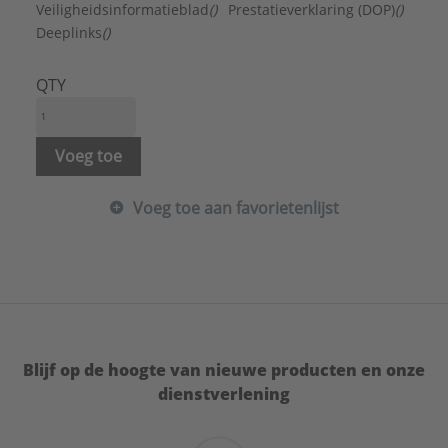
Zelfklevend:
Nee
Veiligheidsinformatieblad
()
Prestatieverklaring (DOP)
()
Type:
Code 15
Deeplinks
()
Serie:
Bladlood
QTY
Voeg toe
Voeg toe aan favorietenlijst
Blijf op de hoogte van nieuwe producten en onze
dienstverlening