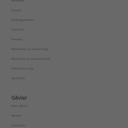
Keramiek
Kranen
Leidingsystemen
Non-ferro
Pompen
Radiatoren en verwarming
Reservoirs en spoeltechniek
Utiliteit en zorg
Ventilatie
Gévier
Over Gévier
Merken
Vacatures